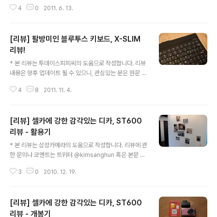
을 이용하시면 KT 3G와 같은 속도로 답변해 드리도록 하
4
0
2011. 6. 13.
겠습니닷! 하드웨어든 소프트웨어든 디지털 관련 소식 일
색인 제 블로그(Digital Life)에서 이번에는 아날로그 이야
기를 한 번 해볼까합니다. 주인공은 바로 "디바움 천연 소
[리뷰] 팔방미인 블루투스 키보드, X-SLIM
가죽 포트폴리오 미디엄"인데요... 이름 자체에서 알 수 없
다시피(?), 이 제품은 노트나 필기구, 명함, 카드 등을 휴대
리뷰!
글 내용
할 수 있는 고급스러운 스타일의 가죽 케이스입니다. 먼저
* 본 리뷰는 투데이스피피씨의 도움으로 작성합니다. 리뷰
간단하게 개봉샷을 살펴보도록 할까요? 제가 제일 좋아하
내용은 향후 업데이트 될 수 있으니, 관심있는 분은 원문 링
는 *-_-* 택배박스 입니다. 제목에 "아날로그 감성이 물씬
크를 이용해주시면 감사하겠습니다. :) 블루투스는 한때 연
풍기는 제품"이라고 해서 그런지 케이스에서도 남다른 포
4
8
2011. 11. 4.
결이 까다롭고 통신속도가 느리다는 이유로 사람들의 관심
스가 ..
을 많이 받지 못했었습니다. 하지만, 다양한 주변기기와 함
께 아이폰, 아이패드 같은 모바일 기기의 보급이 확대되면
[리뷰] 셀카에 강한 감각있는 디카, ST600
서 이제는 없어서는 안될 기술이 된 것 같습니다. 개인적으
로 지금까지 꽤 많은 종류의 블루투스 기기들을 사용해왔
리뷰 - 활용기
글 내용
는데요... 오늘 리뷰할 제품인 X-SLIM 키보드는 활용도나
* 본 리뷰는 삼성카메라의 도움으로 작성합니다. 리뷰에 관
휴대성, 가격 등 여러가지 면에서 꽤 괜찮은 제품이라는 생
한 문의나 코멘트는 트위터 @kimsanghun 혹은 본문 댓
각이 드는것 같습니다. 그럼 본격적으로 리뷰를 시작해 볼
글을 이용하시기 바랍니다. :-) 지난 리뷰에 이어 이번 포스
까요? 박스에 포장된 X-SLIM 키보드입니다. 아이폰, 아이
3
0
2010. 12. 19.
트에서는 매력 만점 디카 ST600 활용기를 작성해보도록
패드와 같은 블랙 컬러라 ..
하겠습니다. 사실 ST600의 기본적인 인터페이스와 UI 등
은 기존에 리뷰했던 VLUU 시리즈(IT100, WB650)와 큰
[리뷰] 셀카에 강한 감각있는 디카, ST600
차이가 없어 생략하고 ST600 만의 차이점 및 특징에 대
해 리뷰해볼까 합니다. ST600의 경우 풀터치 액정을 채
리뷰 - 개봉기