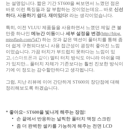
는 설명입니다. 짧은 기간 ST600을 써보면서 느꼈던 점은
바로 이런 특징들과 잘 부합하는 것이었는데요... 바로
신선
하다
,
사용하기 쉽다
,
재미있다!
라는 생각이었습니다.
특히, 이전 VLUU 제품들을 사용하면서 느꼈던 제일 큰 불
만중 하나인
메뉴간 이동
이나
세부 설정을 변경
(
http://blog.
missflash.com/547
) 하는 것과 같은 액션이 풀터치를 통해 좀
더 쉽게 구현되다보니 사용 접근성이 굉장히 좋아진 느낌
이었습니다. 가끔 터치가 부드럽지 못하다는 느낌이 있
고,
(스마트폰과 같이)
멀티 터치 방식도 아니라 아쉬울 때
가 있지만... 풀터치 자체가 기존보다는 훨씬 진보한 방식이
기에 이 정도는 감수할만하다고 생각됩니다.
그럼, 지난 리뷰에 이어 간단하게 ST600의 장단점에 대해
정리해보도록 하겠습니다.
* 좋아요~ ST600을 빛나게 해주는 장점!
손 끝에서 반응하는 널찍한 풀터치 액정 스크린
좀 더 완벽한 셀카를 가능하게 해주는 전면 LCD