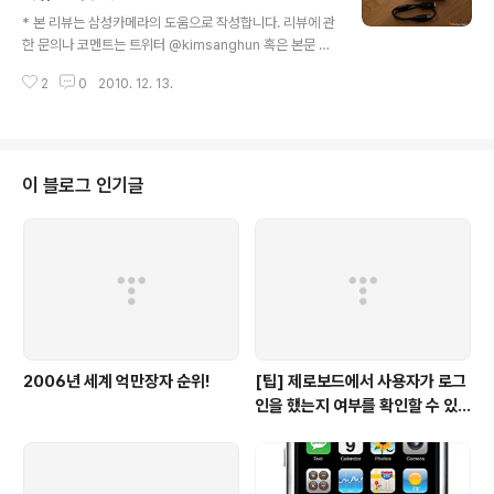
글 내용
용한 덕분에 기존의 디지털 카메라 느낌보다는 카메라 성
* 본 리뷰는 삼성카메라의 도움으로 작성합니다. 리뷰에 관
능이 강화된 스마트폰을 사용하는 느낌이 더욱 강하게 들
한 문의나 코멘트는 트위터 @kimsanghun 혹은 본문 댓
었는데요... 아이폰이나 갤럭시S 같은 최신 스마트폰에 익
글을 이용하시기 바랍니다. :-) 디지털 혁명이라고 할만큼
숙한 분이라면 ST600 사용에도 쉽게 적응할 것 같습니
2
0
2010. 12. 13.
새로운 기기들이 대거 등장하고 있는 요즘, 오랫동안 많은
다. 그런 의미에..
이들의 사랑을 받아온 디지털 카메라 시장에서도 매서운
변화의 바람이 일고 있는 것 같습니다. 전문가용이라고 생
각되던 DSLR이 예전의 디카만큼 인기를 얻고 있는가하
면... 다양한 수동 기능에 가벼운 무게로 무장한 하이브리드
이 블로그 인기글
DSLR 또한 많은 관심을 받고 있기 때문입니다. 특히, 몇
백만 화소가 넘는 카메라를 내장한 스마트폰들이 대거 등
장하는 모습을 보고 있노라면 디지털 카메라 시장이 마치
전쟁터 같다는 생각마저 드는데요... 이런 치열한 경쟁구도
속에서 풀 터치와 전면 L..
2006년 세계 억만장자 순위!
[팁] 제로보드에서 사용자가 로그
인을 했는지 여부를 확인할 수 있
는 방법