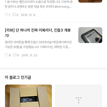
* 본 리뷰는 벨킨코리아의 도움으로 작성합니다. 리뷰에 관
한 문의나 코멘트는 본문 댓글 혹은 트위터 @kimsanghu
n 을 이용해 주시기 바랍니다. :) 얼마전 기존 아이폰3GS
1
0
2010. 12. 5.
를 약정승계하고 아이폰4로 기기변경을 했습니다. 아이폰
을 바꾼 이유로는 컴팩트한 디자인, 새롭게 추가된 자이로
센서, 전면부 카메라 등 여러가지가 있지만... 그 중에서도
[리뷰] 단 하나의 진짜 이북리더, 킨들3 개봉
가장 큰 이유는 바로 더욱 강력해진 '액정'입니다. 레티나
디스플레이로 불리는 아이폰4의 최신 액정은 눈으로는 픽
기!
글 내용
셀 단위를 구분하기 힘들 정도로 세밀하면서도 화려한 영
얼마전 아마존을 통해 킨들3 인터네셔널 버전(와이파이만
상을 제공해 줍니다. 특히, 기기 자체의 퍼포먼스 향상덕분
가능한 모델)을 구입했습니다. 이북리더는 대학원 시절부
에 이제는 아이폰에서도 무인코딩 동영상도 원활하게 감상
터 무척이나 탐을 내던 기기였는데요... 초기 모델의 경우,
할 수 있게 되었습니다.(실제로 국내외 앱스토어에 무인코
8
0
2010. 11. 23.
제품 성능도 떨어지고 가격도 많이 비싸 좀처럼 써 볼 기회
딩 동영상 플레이어 앱들이 몇..
가 생기지 않더군요. 그러다 몇 달전, 킨들3 출시 소식과 함
께 많은 사람들의 호평을 보고서는 구입을 결심하게 됐습
니다. 앞서 설명했다시피 아마존 사이트를 통해 본체와 라
이트(Light)가 가능한 전용 케이스까지 함께 구입했는데
이 블로그 인기글
요, 총 구입 금액은 30만원이 조금 안됐던 것 같습니다. 지
금은 환율이 떨어져서 조금 더 저렴할 것 같네요~ 킨들3에
대한 상세한 리뷰는 차차 소개하도록 하구요, 오늘은 간단
하게 개봉기를 작성해볼까 합니다. 아마존에서 직접 날아
온 배송 박스입니다. 주문후 ..