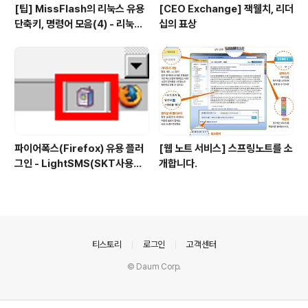
[팁] MissFlash의 리눅스 유용
[CEO Exchange] 잭웰치, 리더
단축키, 명령어 모음(4) - 리눅스
십의 표상
파일 관리
파이어폭스(Firefox) 유용 플러
[웹 노트 서비스] 스프링노트를 소
그인 - LightSMS(SKT사용자
개합니다.
전용 문자전송 플러그인)
의안내
티스토리
로그인
고객센터
© Daum Corp.