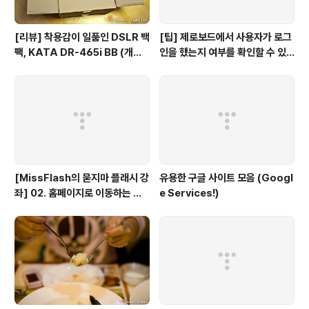
[리뷰] 착용감이 일품인 DSLR 백
[팁] 제로보드에서 사용자가 로그
팩, KATA DR-465i BB (개봉
인을 했는지 여부를 확인할 수 있
기)
는 방법
[MissFlash의 묻지마 플래시 강
유용한 구글 사이트 모음 (Googl
좌] 02. 홈페이지로 이동하는 버
e Services!)
튼만들기