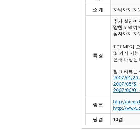
소 개
자막까지 지
추가 설명이
양한 코덱
까
장자
까지 지원
TCPMP가 
몇 가지 기능
특 징
현재 다양한 
참고 리뷰는 
2007/01/2
2007/05/
2007/06/
http://pica
링 크
http://www.
평 점
10점