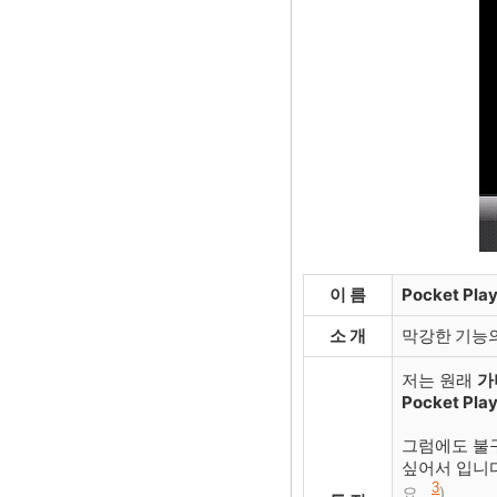
이 름
Pocket Pla
소 개
막강한
기능
저는 원래
가
Pocket Pla
그럼에도 불구
싶어서 입니다
3
요...
)