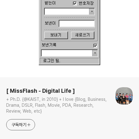
로그 정보
[ MissFlash - Digital Life ]
+ Ph.D. {@KAIST, in 2010} + I love {Blog, Business,
Drama, DSLR, Flash, Movie, PDA, Research,
Review, Web, etc}
구독하기