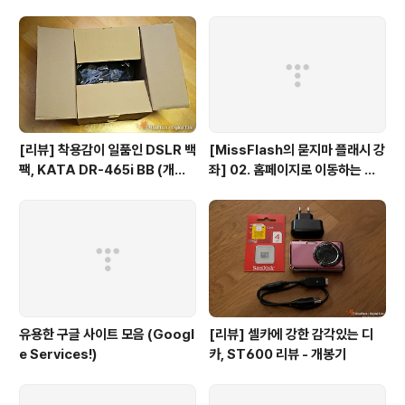
식- 하면서 웃으실겁니다. 먼저 네이버의 1999년 1월 모
습입니다. 촌스러운 NAVER의 V자가 포인트인 것 같네
요... ^^ 지금과는 달리 분류 서비스가 사이트의 대부분을
차지하고 있구요... (요즘이야 워낙 서비스/컨텐츠들이 늘
어나서 검색이 대세이지만... ..
[리뷰] 착용감이 일품인 DSLR 백
[MissFlash의 묻지마 플래시 강
팩, KATA DR-465i BB (개봉
좌] 02. 홈페이지로 이동하는 버
기)
튼만들기
유용한 구글 사이트 모음 (Googl
[리뷰] 셀카에 강한 감각있는 디
e Services!)
카, ST600 리뷰 - 개봉기