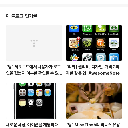
7.10 씨디 두 장이 이쁘게 왔네요... 무료로!(보너스로 우분
투 스티커도 몇 장 있습니다.) 해외배송까지 무료로 제공하
는데 도대체 뭐로 예산을 충당할까 약간 궁금하긴 합니다
이 블로그 인기글
만... 받아서 쓰는 사용자 입장에서는 여간 좋은 서비스가
아니네요 +_+; 예전에 복잡한 리눅스 관리에 한 번 식겁
(?)을 한 저로서는 썩 내키지 않지만... 일단 시작이 중요하
니까... 이달내에 우분투를 설치해보려고..
[팁] 제로보드에서 사용자가 로그
[리뷰] 퀄리티, 디자인, 가격 3박
인을 했는지 여부를 확인할 수 있
자를 갖춘 앱, AwesomeNote
는 방법
새로운 세상, 아이폰을 개통하다
[팁] MissFlash의 리눅스 유용