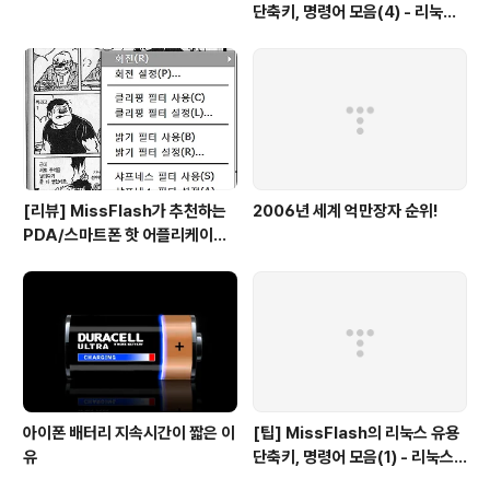
단축키, 명령어 모음(4) - 리눅스
파일 관리
[리뷰] MissFlash가 추천하는
2006년 세계 억만장자 순위!
PDA/스마트폰 핫 어플리케이션
2009(5) - 멀티미디어/통신/G
PS
아이폰 배터리 지속시간이 짧은 이
[팁] MissFlash의 리눅스 유용
유
단축키, 명령어 모음(1) - 리눅스
시작과 종료