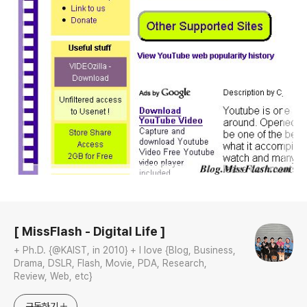
로그 정보
[ MissFlash - Digital Life ]
+ Ph.D. {@KAIST, in 2010} + I love {Blog, Business,
Drama, DSLR, Flash, Movie, PDA, Research,
Review, Web, etc}
구독하기