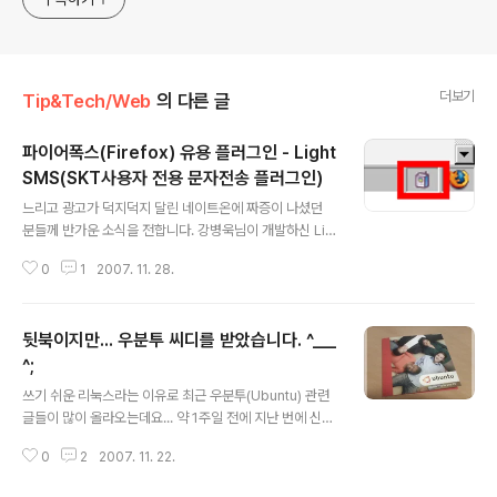
더보기
Tip&Tech/Web
의 다른 글
파이어폭스(Firefox) 유용 플러그인 - Light
SMS(SKT사용자 전용 문자전송 플러그인)
글 내용
느리고 광고가 덕지덕지 달린 네이트온에 짜증이 나셨던
분들께 반가운 소식을 전합니다. 강병욱님이 개발하신 Lig
htSMS가 그 주인공인데요... SKT를 사용하신 분이라면
0
1
2007. 11. 28.
누구나 1달에 100건 무료문자를 전송할 수가 있네요...(네
이트온과 동일한 기능입니다.) 1. 파이어폭스용 LightSMS
0.3.4 (문자전송 플러그인) 다운로드 : http://www.urlcli
뒷북이지만... 우분투 씨디를 받았습니다. ^___
p.net/lightSMS 설 명 : SKT의 사이트인 tworld.co.kr
을 이용 SMS 서비스를 이용할 수 있게 하는 확장기능입니
^;
글 내용
다. 해당 확장 기능은 SKT 사용자만 사용할 수 있습니다.
쓰기 쉬운 리눅스라는 이유로 최근 우분투(Ubuntu) 관련
* SKT SMS 가 업그레이드 되면서 이름이 LightSMS 로
글들이 많이 올라오는데요... 약 1주일 전에 지난 번에 신청
바뀌었습니다. 환경설정 : 도구 > 부가 기능 > 확장 기능 에
했던( http://blog.missflash.com/286 ) 우분투 정식
서 LightSM..
0
2
2007. 11. 22.
씨디를 받았는데... 이제서야 포스트합니다. :) 몇 가지 개인
적인 이유로 아직 설치를 해보지는 않았지만... 신청한대로