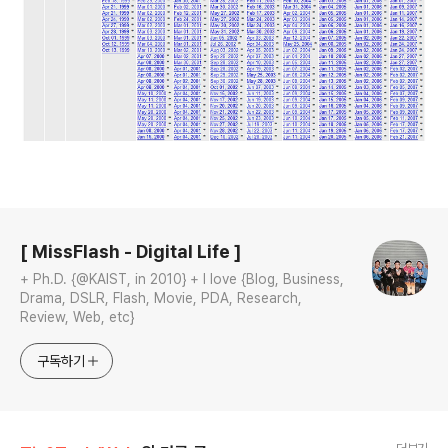
로그 정보
[ MissFlash - Digital Life ]
+ Ph.D. {@KAIST, in 2010} + I love {Blog, Business,
Drama, DSLR, Flash, Movie, PDA, Research,
Review, Web, etc}
구독하기