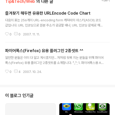
더보기
Tip&Tech/Web
의 다른 글
즐겨찾기 해두면 유용한 URLEncode Code Chart
글 내용
다음의 표는 256개의 URL-encoding form 캐릭터의 아스키(ASCII) 코드
값입니다. URL 인코딩으로 원본 주소가 궁금할 때나, URL 인코딩 문제로 해당
코드값을 아스키로 변경하고 싶을 때 사용할 수 있을 것 같습니다. 주로 사용하
0
0
2007. 11. 11.
는 값은 스페이스(%20), &(%26), +(%2b) 등이 있겠네요... 표가 잘리네요 ^_
^; æ backspace tab linefeed c return space ! " # $ % & ' ( ) * + , - .
/ %00 %01 %02 %03 %04 %05 %06 %07 %08 %09 %0a %0b %0
파이어폭스(Firefox) 유용 플러그인 2종셋트 ^^
c %0d %0e %0f %10 %11 %12 %13 %14 %15 %16 %17 %18 %19
글 내용
%1a %1b %1c %1d %1e %1f %20 %2..
알만한 분들은 이미 다 알고 계시겠지만... 저처럼 뒷북 치는 분들을 위해 파이어
폭스(Firefox) 유용 플러그인 2종셋트를 소개합니다. ^_^; 1. 파이어폭스용 All
-in-One Gestures 0.18.0 다운로드 : http://www.urlclip.net/all_in_on
0
4
2007. 10. 24.
e 설 명 : 여러 가지 기능을 마우스 동작으로 실행할 수 있게 해주는 확장 기능입
니다. 활용예 : 마우스 오른쪽 버튼을 클릭한 채로 오른쪽에서 왼쪽으로 움직이
면 뒤로가기, 반대로 하면 앞으로가기가 됩니다. 그 밖에도 다양한 기능들을 마
우스로만 할 수 있네요... 기능편집 : 도구 > 부가 기능 > 확장 기능 에서 All-in-
One Gestures 0.18.0 에 해당하는 설정을 클릭하신 후에 편집하시면 됩니
이 블로그 인기글
다. (엄청 쉬..