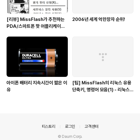
[리뷰] MissFlash가 추천하는
2006년 세계 억만장자 순위!
PDA/스마트폰 핫 어플리케이션
2009(5) - 멀티미디어/통신/G
PS
아이폰 배터리 지속시간이 짧은 이
[팁] MissFlash의 리눅스 유용
유
단축키, 명령어 모음(1) - 리눅스
시작과 종료
의안내
티스토리
로그인
고객센터
© Daum Corp.