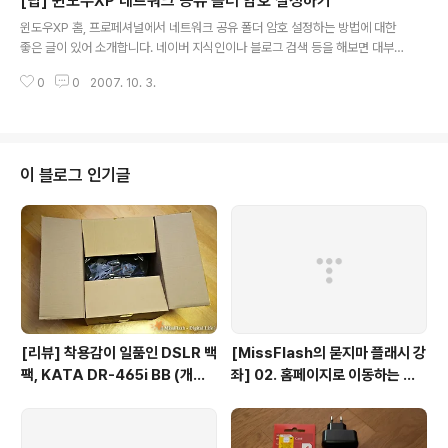
[팁] 윈도우XP 네트워크 공유 폴더 암호 설정하기
우스로만 할 수 있네요... 기능편집 : 도구 > 부가 기능 > 확장 기능 에서 All-in-
글 내용
One Gestures 0.18.0 에 해당하는 설정을 클릭하신 후에 편집하시면 됩니
윈도우XP 홈, 프로페셔널에서 네트워크 공유 폴더 암호 설정하는 방법에 대한
다. (엄청 쉬..
좋은 글이 있어 소개합니다. 네이버 지식인이나 블로그 검색 등을 해보면 대부
분 홈 에디션에 대한 설명을 많이 하는데... 실제로 프로페셔널 사용자도 많은만
0
0
2007. 10. 3.
큼... 두 개를 구분해서 작성한 유용한 글인 것 같습니다. ^^ 바로가기 주소는 다
음과 같습니다. http://www.urlclip.net/foldershare 같은 네트워크를 사용
하는 사용자간 프린터나 파일(폴더) 공유시 유용하게 활용할 수 있을 것 같습니
다. 기회가 된다면 좀 더 상세한 사용기(방법)을 올리도록 하겠습니다. [ 추가 ]
아래 두 개의 글을 더 추가합니다. 자신의 상황에 맞는 글을 선택, 적용하시면 될
이 블로그 인기글
것 같습니다. (아무래도 활용도가 높다보니 이것저것 자료..
[리뷰] 착용감이 일품인 DSLR 백
[MissFlash의 묻지마 플래시 강
팩, KATA DR-465i BB (개봉
좌] 02. 홈페이지로 이동하는 버
기)
튼만들기