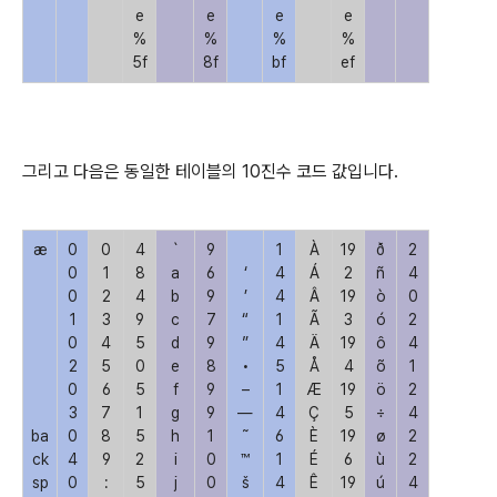
e
e
e
e
%
%
%
%
5f
8f
bf
ef
그리고 다음은 동일한 테이블의 10진수 코드 값입니다.
æ
0
0
4
`
9
1
À
19
ð
2
0
1
8
a
6
‘
4
Á
2
ñ
4
0
2
4
b
9
’
4
Â
19
ò
0
1
3
9
c
7
“
1
Ã
3
ó
2
0
4
5
d
9
”
4
Ä
19
ô
4
2
5
0
e
8
•
5
Å
4
õ
1
0
6
5
f
9
–
1
Æ
19
ö
2
3
7
1
g
9
—
4
Ç
5
÷
4
ba
0
8
5
h
1
˜
6
È
19
ø
2
ck
4
9
2
i
0
™
1
É
6
ù
2
sp
0
:
5
j
0
š
4
Ê
19
ú
4