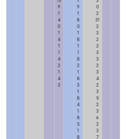
13
7
3
9
9
0
1
1
2
4
8
31
0
0
2
1
1
3
4
8
2
1
1
2
1
1
3
4
8
3
2
2
2
1
1
3
4
8
4
3
3
2
1
3
8
5
4
2
1
3
8
6
5
2
1
3
8
7