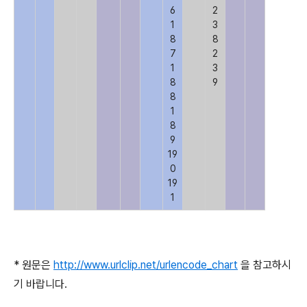
6
2
1
3
8
8
7
2
1
3
8
9
8
1
8
9
19
0
19
1
* 원문은
http://www.urlclip.net/urlencode_chart
을 참고하시
기 바랍니다.