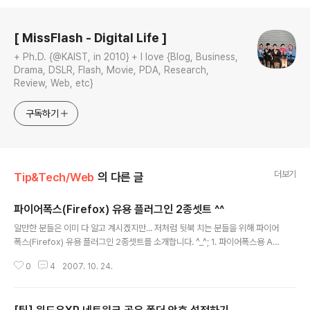
로그 정보
[ MissFlash - Digital Life ]
+ Ph.D. {@KAIST, in 2010} + I love {Blog, Business,
Drama, DSLR, Flash, Movie, PDA, Research,
Review, Web, etc}
구독하기
더보기
Tip&Tech/Web
의 다른 글
파이어폭스(Firefox) 유용 플러그인 2종셋트 ^^
글 내용
알만한 분들은 이미 다 알고 계시겠지만... 저처럼 뒷북 치는 분들을 위해 파이어
폭스(Firefox) 유용 플러그인 2종셋트를 소개합니다. ^_^; 1. 파이어폭스용 All
-in-One Gestures 0.18.0 다운로드 : http://www.urlclip.net/all_in_on
0
4
2007. 10. 24.
e 설 명 : 여러 가지 기능을 마우스 동작으로 실행할 수 있게 해주는 확장 기능입
니다. 활용예 : 마우스 오른쪽 버튼을 클릭한 채로 오른쪽에서 왼쪽으로 움직이
면 뒤로가기, 반대로 하면 앞으로가기가 됩니다. 그 밖에도 다양한 기능들을 마