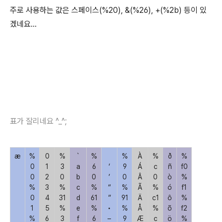
주로 사용하는 값은 스페이스(%20), &(%26), +(%2b) 등이 있
겠네요...
표가 잘리네요 ^_^;
æ
%
0
%
`
%
%
À
%
ð
%
0
1
3
a
6
‘
9
Á
c
ñ
f0
0
2
0
b
0
’
0
Â
0
ò
%
%
3
%
c
%
“
%
Ã
%
ó
f1
0
4
31
d
61
”
91
Ä
c1
ô
%
1
5
%
e
%
•
%
Å
%
õ
f2
%
6
3
f
6
–
9
Æ
c
ö
%