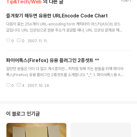
더보기
Tip&Tech/Web
의 다른 글
즐겨찾기 해두면 유용한 URLEncode Code Chart
글 내용
다음의 표는 256개의 URL-encoding form 캐릭터의 아스키(ASCII) 코드
값입니다. URL 인코딩으로 원본 주소가 궁금할 때나, URL 인코딩 문제로 해당
코드값을 아스키로 변경하고 싶을 때 사용할 수 있을 것 같습니다. 주로 사용하
0
0
2007. 11. 11.
는 값은 스페이스(%20), &(%26), +(%2b) 등이 있겠네요... 표가 잘리네요 ^_
^; æ backspace tab linefeed c return space ! " # $ % & ' ( ) * + , - .
/ %00 %01 %02 %03 %04 %05 %06 %07 %08 %09 %0a %0b %0
파이어폭스(Firefox) 유용 플러그인 2종셋트 ^^
c %0d %0e %0f %10 %11 %12 %13 %14 %15 %16 %17 %18 %19
글 내용
%1a %1b %1c %1d %1e %1f %20 %2..
알만한 분들은 이미 다 알고 계시겠지만... 저처럼 뒷북 치는 분들을 위해 파이어
폭스(Firefox) 유용 플러그인 2종셋트를 소개합니다. ^_^; 1. 파이어폭스용 All
-in-One Gestures 0.18.0 다운로드 : http://www.urlclip.net/all_in_on
0
4
2007. 10. 24.
e 설 명 : 여러 가지 기능을 마우스 동작으로 실행할 수 있게 해주는 확장 기능입
니다. 활용예 : 마우스 오른쪽 버튼을 클릭한 채로 오른쪽에서 왼쪽으로 움직이
면 뒤로가기, 반대로 하면 앞으로가기가 됩니다. 그 밖에도 다양한 기능들을 마
우스로만 할 수 있네요... 기능편집 : 도구 > 부가 기능 > 확장 기능 에서 All-in-
One Gestures 0.18.0 에 해당하는 설정을 클릭하신 후에 편집하시면 됩니
이 블로그 인기글
다. (엄청 쉬..