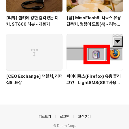
[리뷰] 셀카에 강한 감각있는 디
[팁] MissFlash의 리눅스 유용
카, ST600 리뷰 - 개봉기
단축키, 명령어 모음(4) - 리눅스
파일 관리
[CEO Exchange] 잭웰치, 리더
파이어폭스(Firefox) 유용 플러
십의 표상
그인 - LightSMS(SKT사용자
전용 문자전송 플러그인)
의안내
티스토리
로그인
고객센터
© Daum Corp.