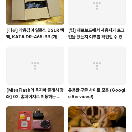
[리뷰] 착용감이 일품인 DSLR 백
[팁] 제로보드에서 사용자가 로그
팩, KATA DR-465i BB (개봉
인을 했는지 여부를 확인할 수 있
기)
는 방법
[MissFlash의 묻지마 플래시 강
유용한 구글 사이트 모음 (Googl
좌] 02. 홈페이지로 이동하는 버
e Services!)
튼만들기