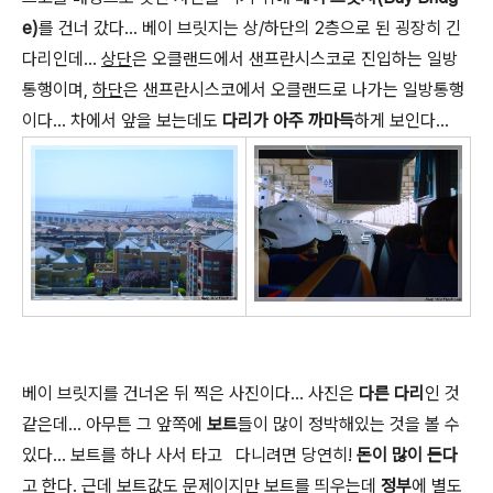
e)
를 건너 갔다... 베이 브릿지는 상/하단의 2층으로 된 굉장히 긴
다리인데...
상단
은 오클랜드에서 샌프란시스코로 진입하는 일방
통행이며,
하단
은 샌프란시스코에서 오클랜드로 나가는 일방통행
이다... 차에서 앞을 보는데도
다리가 아주 까마득
하게 보인다...
베이 브릿지를 건너온 뒤 찍은 사진이다... 사진은
다른 다리
인 것
같은데... 아무튼 그 앞쪽에
보트
들이 많이 정박해있는 것을 볼 수
있다... 보트를 하나 사서 타고 다니려면 당연히!
돈이 많이 든다
고 한다. 근데 보트값도 문제이지만 보트를 띄우는데
정부
에 별도