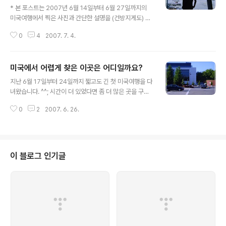
* 본 포스트는 2007년 6월 14일부터 6월 27일까지의
미국여행에서 찍은 사진과 간단한 설명을 (건방지게도) 반
말!로 적은 것입니다. * 첫 번째 미국여행이라 사소한 것 하
0
4
2007. 7. 4.
나까지 기쁜 마음으로 포스팅했으니 촌놈이라 무시하지 말
아주세요. :) * 또한, 지극히 개인적인 사진과 주관적인 사
실을 기록했으니 딴지걸지 마시고 그저, 즐겁게 봐주시면
미국에서 어렵게 찾은 이곳은 어디일까요?
감사하겠습니다. ^_^; * 미국여행 전체를 보실 분은 여기를
글 내용
클릭하시기 바랍니다. 기회가 된다면 꼭 한번 방문해보기
지난 6월 17일부터 24일까지 짧고도 긴 첫 미국여행을 다
를 권하고 싶은 나라 미국! 하지만, 그리 만만하게 다녀올
녀왔습니다. ^^; 시간이 더 있었다면 좀 더 많은 곳을 구경
만한데는 아닌 것 같다... 번거로운 비자발급에서부터 비싼
할 수 있었을텐데... 이번에 못 가본 곳들은 다음을 기약해
항공권 구입, 게다가 까다로운 출입국 절차까지... 이것저것
0
2
2007. 6. 26.
야 겠네요... 지난 일요일 밤 늦게 도착한 후 밀린 업무를 하
걸림돌이 많기 때문이다. 나야 뜻하지 않은 좋은 기회로 무
다보니 블로그를 할 시간도 없었네요... 내일부터 또 출장이
료로 다녀왔지..
있어, 이러다가 6월이 가기전에 글 하나 쓸 시간도 없을 것
같아... 짧은 퀴즈(?) 하나 준비했습니다. ㅎㅎ; 아래 사진을
보고 이 곳이 어디인지 맞추시면 됩니다. ^_^ 1번째 힌트 -
이 블로그 인기글
건물하나 보고 맞출 수 있을까요? 벌써 감 오신 분들도 계
시죠? ㅋ 역시 힌트가 너무 쉬웠나 보네요 ㅎㅎ; 2번째 힌
트 - 건물을 조금 더 확대해 보겠습니다. . . . . . . 너무 티나
는 어설픈 힌트였나요? ㅋ 그..