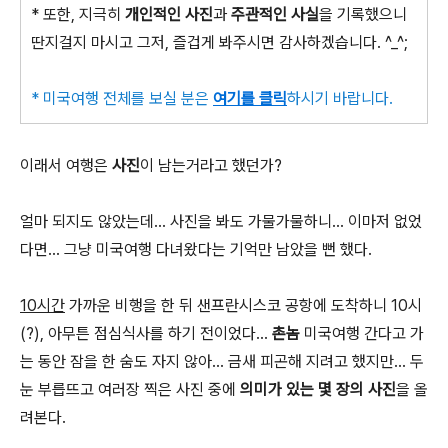
* 또한, 지극히
개인적인 사진
과
주관적인 사실
을 기록했으니
딴지걸지 마시고 그저, 즐겁게 봐주시면 감사하겠습니다. ^_^;
* 미국여행 전체를 보실 분은
여기를 클릭
하시기 바랍니다.
이래서 여행은
사진
이 남는거라고 했던가?
얼마 되지도 않았는데... 사진을 봐도 가물가물하니... 이마저 없었
다면... 그냥 미국여행 다녀왔다는 기억만 남았을 뻔 했다.
10시간
가까운 비행을 한 뒤 샌프란시스코 공항에 도착하니 10시
(?), 아무튼 점심식사를 하기 전이었다...
촌놈
미국여행 간다고 가
는 동안 잠을 한 숨도 자지 않아... 금새 피곤해 지려고 했지만... 두
눈 부릅뜨고 여러장 찍은 사진 중에
의미가 있는 몇 장의 사진
을 올
려본다.