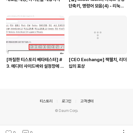
단축키, 명령어 모음(4) - 리눅스
파일 관리
[까칠한 티스토리 베타테스터] #
[CEO Exchange] 잭웰치, 리더
3. 에디터 사이드바와 설정창에 대
십의 표상
한 의견을 들려주세요!
의안내
티스토리
로그인
고객센터
© Daum Corp.