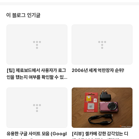
아직 모두가 (실시간으로) 동일한 블로그하트링을 가지게
설정하지는 못하지만... 하나씩 채워나가다 보면 저도 수백
명의 블로거들과 고리를 맺을 수 있을거라 기대합니다. *마
이 블로그 인기글
루님 ^_^; 근데 올리신 HTML파일 소스에 마루님의 링크
두 곳(디자인로그와, 뉴스페이퍼2.0)의 링크가 링블로그-
그만의 아이디어님으로 걸려있네요... 특별히 수정안해도
되겠지 하다가 다른 링크가 나와 마루님이 디자인을 바꾸
셨나 했습니다. 링블로그님의..
[팁] 제로보드에서 사용자가 로그
2006년 세계 억만장자 순위!
인을 했는지 여부를 확인할 수 있
는 방법
유용한 구글 사이트 모음 (Googl
[리뷰] 셀카에 강한 감각있는 디