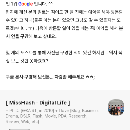
업 1위
G
o
o
g
l
e
입니다. ^^
현지에 계신 분의 말로는 적어도
한 달 전에는 예약을 해야 방문할
수 있다
고 하니(물론 아는 분이 있으면 그냥도 갈 수 있을지는 모
르겠습니다. ㅜ) 다음에 방문할 일이 있을 때는 꼭! 예약을 해서
본
사 안을 구경
해 보고 싶네요...
몇 개의 포스트를 통해 사진을 구경한 적이 있긴 하지만... 역시 직
접 보는 것만 못하겠죠?
구글 본사 구경해 보신분... 자랑좀 해주세요 ㅎㅎ;
로그 정보
[ MissFlash - Digital Life ]
+ Ph.D. {@KAIST, in 2010} + I love {Blog, Business,
Drama, DSLR, Flash, Movie, PDA, Research,
Review, Web, etc}