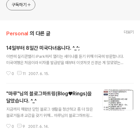
구독하기
더보기
Personal
의 다른 글
14일부터 8일간 미국다녀옵니다. ^_^;
글 내용
이번에 실리콘밸리 iPark에서 열리는 세미나를 듣기 위해 미국에 방문합니다.
미국여행은 처음이라 비자를 발급받을 때부터 이것저것 신경쓴 게 많았었는
데... 드디어 떠나게 되네요 ㅎㅎ; 요즘 같은 글로벌 시대에 미국에 잠깐 갔다오
0
11
2007. 6. 15.
는 것이 무슨 자랑이겠냐마는, 실리콘밸리에서 평소에 관심있었던 내용에 대한
세미나를 듣고, 스탠포드와 UC버클리까지 방문할 예정이라 더욱 기대가 되네
요... 거기에다 현지에서 사업을 하고 있는 VC까지 만나기로 해 관련 준비를 하
"마루"님의 블로그하트링(Blog♥Rings)을
느라 시간이 어떻게 지나가는지 모를 정도네요... 미국에 가는 김에 구글(Goog
le) 본사까지 방문할 수 있다면 더할나위 없이 좋겠지만... 아는 분이 없어 그런
달았습니다. ^_^
글 내용
기회는 얻지 못했네요... 비록 8일의 짧은 기간이지만... 가서 구경도 많이 하고,
지금까지 해왔던 닫힌 블로그 생활을 청산하고 좀 더 많은
유용..
블로거들과 교감을 갖기 위해... 마루님의 블로그하트링을
달았습니다. 우측 사이드바에 있습니다. ^^ 메뉴를 누르시
0
9
2007. 6. 14.
면 아래와 같이 블로그하트링을 보실 수 있습니다. ^_^ 마
루님이 어제 친절하게 소스와 파일을 공유해주셨는데요...