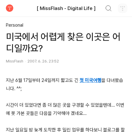
검색하기
[ MissFlash - Digital Life ]
티스토리
Personal
미국에서 어렵게 찾은 이곳은 어
디일까요?
MissFlash
2007. 6. 26. 23:52
지난 6월 17일부터 24일까지 짧고도 긴
첫 미국여행
을 다녀왔습
니다. ^^;
시간이 더 있었다면 좀 더 많은 곳을 구경할 수 있었을텐데... 이번
에 못 가본 곳들은 다음을 기약해야 겠네요...
지난 일요일 밤 늦게 도착한 후 밀린 업무를 하다보니 블로그를 할