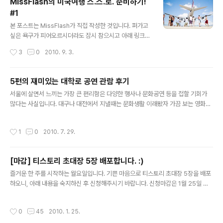
MissFlash의 미국여행 스.스.로. 준비하기!
경우, 지난 미국 여행에서 렌트카로 굉장히 편하게 여행을
#1
한터라 이번에도 자동차 여행을 계획하게 되었습니다. 낯
글 내용
선 땅에서의 운전이라는 두려움에 잠시 고민하기도 했지
본 포스트는 MissFlash가 직접 작성한 것입니다. 퍼가고
만, 국내에서 운전을 좀 해본 사람이라면 미국에서도 운전
싶은 욕구가 피어오르시더라도 잠시 참으시고 아래 링크를
이 크게 어렵지 않다는 말에 저와 와이프가 번갈아가며 운
이용해 주세요~ 정기적으로 업데이트 된 내용과 방문하신
작성시간
3
0
2010. 9. 3.
전을 하기로 했습니다. 게다가 가족들 모두 천편일률적인
분들의 코멘트까지 보실 수 있을 겁니다. :-) 원문 주소 : htt
가이드 여행..
p://blog.missflash.com/tag/미국 0. 서론 작년에 서울
로 이사하면서 이것저것 계획했던 일들이 있는데 그 중 하
5편의 재미있는 대학로 공연 관람 후기
나가 올해 가족들과 함께 짧은 미국여행을 다녀오는 것이
글 내용
서울에 살면서 느끼는 가장 큰 편리함은 다양한 행사나 문화공연 등을 접할 기회가
었습니다. 물론 그냥 놀기위한 여행은 아니고, 동생과 함께
많다는 사실입니다. 대구나 대전에서 지낼때는 문화생활 이래봤자 가끔 보는 영화가
부모님을 모시고 떠나는 일종의 "효도관광"입니다. 후보지
전부였었는데, 서울로 이사온 뒤로는 뮤지컬이나 연극을 볼 기회가 많아진 것 같습니
는 두 번 다녀온 경험이 있는 미국 서부 캘리포니아와 아직
다. 물론 동호회 관계자를 통해 얻는 할인티켓이 한 몫을 단단히 했지만, 공연 선택의
다녀오지 못한 동부 뉴욕이었는데요... 아무래도 항공권이
작성시간
1
0
2010. 7. 29.
폭이 다양하다는 사실 또한 무시못할 것 같습니다. 어쨋든, 최근 (주말에)여유가 생겨
제일 관건이기에 항공권으로 조금이라도 저렴하게 구입하
뮤지컬과 연극을 좀 보게 되었는데... 약 2달동안 본 공연이 총 4편 5편(리뷰 쓰려고
는 ..
묵혀뒀다가 다시 쓰려고 보니 1편 늘었네요;;;)이니 한주걸러 하나씩 본 것 같습니다.
[마감] 티스토리 초대장 5장 배포합니다. :)
그리하여, 오늘은 최근 관람한 공연들에 대한 간략한 후기를 소개할까 합니다. 공연
글 내용
을 감상한지 한참이 지난 뒤에 쓰는 글이라..
즐거운 한 주를 시작하는 월요일입니다. 기쁜 마음으로 티스토리 초대장 5장을 배포
하오니, 아래 내용을 숙지하신 후 신청해주시기 바랍니다. 신청마감은 1월 25일 오
후 11시 59분이며, 댓글로 신청해주신 분 중 5분을 임의로 선정해 초대해드리도록
하겠습니다. :) (늘 그렇듯이 선정은 지극히 주관적입니다. 혹시 선정되지 못하시더라
작성시간
0
45
2010. 1. 25.
도 미워하거나 노여워 말아주세요~ ㅠㅠ;) 초대장 배포가 마감되었습니다. i n v i t a