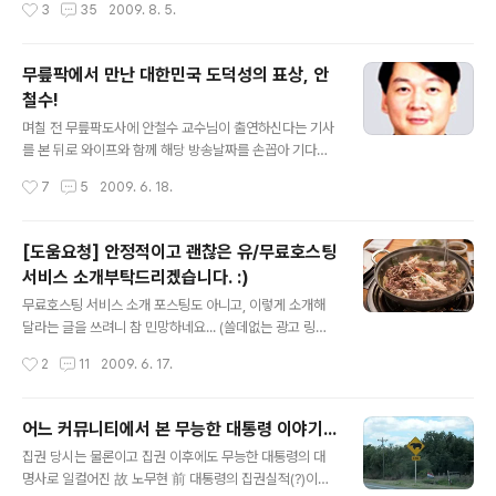
작성시간
3
35
2009. 8. 5.
이하게 사연소개 방식으로 바꿨습니다. 그러니까 사연은
을 하자면, 밤을 꼬박 지새도 끝이 없기에... 이렇게 짧고 굵
너무 장황하게 안쓰셔도 됩니다. 꼭 제가 고생시키는 것 같
게 인사드립니다. ..
아 죄송하네요 ㅠㅠ;) i n v i t a t i o n 티스토리 초대장 +
무릎팍에서 만난 대한민국 도덕성의 표상, 안
남은 초대장 수 : 0 안녕하세요! 티스토리에 보금자리를 마
철수!
련하시려는 여러분께 초대장을 배포해 드리려고 합니다.
글 내용
나만의, 내 생각을, 내 기억을 담는 소중한 블로그를 만들고
며칠 전 무릎팍도사에 안철수 교수님이 출연하신다는 기사
싶다면 티스토리로 시작해보세요! 티스토리 블로그는 초대
를 본 뒤로 와이프와 함께 해당 방송날짜를 손꼽아 기다렸
에 의해서만 가입이 가능합니다. 원하시는 분은 댓글에 비
습니다. 그동안 무릎팍도사에 다른 예능프로그램에서는 볼
작성시간
7
5
2009. 6. 18.
공개로 ..
수 없는 저명 인사들이 종종 출연하곤 했지만, 방송출연 안
하기로 유명한 안철수 교수님마저 나오시리라고는 생각하
지 못했기 때문입니다.(물론, 카이스트 교수님이시기에 더
[도움요청] 안정적이고 괜찮은 유/무료호스팅
욱 기대하기도 했습니다.) 사실 방송을 보기 전에는 너무 전
서비스 소개부탁드리겠습니다. :)
문적인 방송이 되지는 않을까 다소 우려도 했었지만, 막상
글 내용
뚜껑을 열어보니 직장인이나 청소년은 물론이고 학부모에
무료호스팅 서비스 소개 포스팅도 아니고, 이렇게 소개해
게도 귀감이 될만한 이야기를 많이 들려주신 것 같습니다.
달라는 글을 쓰려니 참 민망하네요... (쓸데없는 광고 링크
(여러 곳에서 강의나 세미나를 많이 하셔서인지 교수님 자
만 줄기차게 붙지 않을까 좀 걱정되긴 합니다. ㅎㅎ;) 제 경
작성시간
2
11
2009. 6. 17.
신의 이야기를 하실 때에는 정말 거침이 없으신 것 같습니
우 지난 2000년경부터 지금까지 꾸준히 홈페이지를 운영
다.) 방송에서 나온대로 안철수 교수님은 지금까지..
해왔는데요... 그동안 유/무료 호스팅부터 서버운영까지 나
름 안해본 것이 없을 정도로 다양한 경험을 해왔습니다. 최
어느 커뮤니티에서 본 무능한 대통령 이야기...
근 몇 년간은 윈도우즈2003 서버로 홈페이지를 운영해왔
글 내용
집권 당시는 물론이고 집권 이후에도 무능한 대통령의 대
었는데요... 개인적인 사정으로(어차피 서버운영에 신경쓸
명사로 일컬어진 故 노무현 前 대통령의 집권실적(?)이라
여력도 되지 않는터라...) 앞으로 얼마간은 호스팅 서비스를