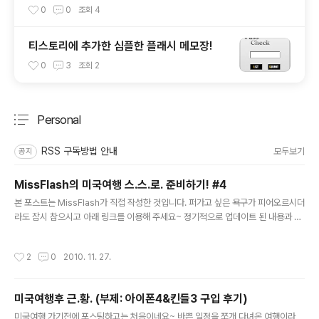
인할 수 있는 방법
0
0
조회
4
티스토리에 추가한 심플한 플래시 메모장!
0
3
조회
2
Personal
분류 전체보기
주요 글 목록
RSS 구독방법 안내
모두보기
공지
MissFlash의 미국여행 스.스.로. 준비하기! #4
글 내용
본 포스트는 MissFlash가 직접 작성한 것입니다. 퍼가고 싶은 욕구가 피어오르시더
라도 잠시 참으시고 아래 링크를 이용해 주세요~ 정기적으로 업데이트 된 내용과 방
문하신 분들의 코멘트까지 보실 수 있을 겁니다. :-) 원문 주소 : http://blog.missfl
ash.com/tag/미국 4. 기타 미국여행 준비하기 포스트를 여행 다녀온지 2달 가까
작성시간
2
0
2010. 11. 27.
이 되서야 마무리 짓게 되었네요~ 이번 포스트에서는 미국여행에서 알아두면 좋을
간단한 팁 위주로 정리해보도록 하겠습니다. 부족하지만 정보 공유에 도움이 되었으
면 좋겠네요~ * 세계 각국 공항 라운지 이용하기 혹시 Priority Pass, 일명 PP카드
미국여행후 근.황. (부제: 아이폰4&킨들3 구입 후기)
를 아시나요? 해외여행 경험이 많은 분들이라면 아마 들어보셨을텐데요... 이 카드를
글 내용
이용하면 세계 각국 ..
미국여행 가기전에 포스팅하고는 처음이네요~ 바쁜 일정을 쪼개 다녀온 여행이라