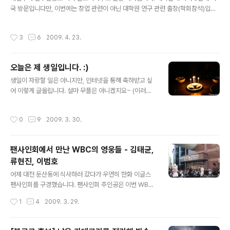
국 방문입니다만, 이번에는 창업 관련이 아닌 대학원 연구 관련 출장(학회참석)입니
다. 마침, 블로그 이웃 머니야님이 좋은 글을 발행해 주셔서 재미있게 읽어보고 가네
요~ 머니야님께 감사인사드립니다. ㅎㅎ; 처음 미국여행 가서 조심해야할 22가지
작성시간
3
6
2009. 4. 23.
처음 미국여행 가서 "깜짝" 놀란 26가지 미국에 있는 동안 새 글 발행이 힘들 것(?)
같긴 하지만... 틈나는대로 메모해뒀다 돌아오는대로 재미있는 이야기 보따리를 풀어
보도록 하겠습니다.(학회참석 후에는 플로리다주 이곳저곳을 구경다닐 예정이니 멋
오늘은 제 생일입니다. :)
진 사진과 동영상을 기대해주셔도 좋습니다.) 그럼, 다녀와서 뵙도록 하구요... 저는
글 내용
슬슬 짐을 싸봐야겠습니다. :) PS. 그래도, 발행하는 ..
생일이 자랑할 일은 아니지만, 인터넷을 통해 축하받고 싶
어 이렇게 글올립니다. 설마 무플은 아니겠지요~ (이러면
서 내심 불안...) http://urlclip.net/congraturation
작성시간
0
9
2009. 3. 30.
팬사인회에서 만난 WBC의 영웅들 - 김태균,
류현진, 이범호
글 내용
어제 대전 둔산동에 식사하러 갔다가 우연히 한화 이글스
팬사인회를 구경했습니다. 팬사인회 주인공은 이번 WBC
의 주역, 김태균, 류현진, 이범호 선수입니다. 안그래도 이
작성시간
1
4
2009. 3. 29.
동하는 버스에서 팬사인회에 대한 라디오 뉴스를 듣고 반
가워 했었는데, 어떻게 시간이 딱 맞아서 늦지않게 구경할
수 있었습니다.(재수도 좋지... 덕분에 저녁식사는 조금 늦