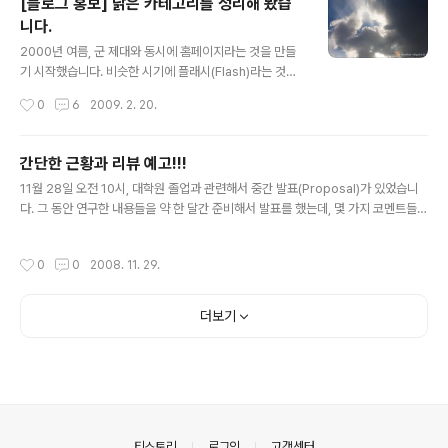
[블로그 홍보] 낡은 카테고리를 정리해 봤습
어졌습니다. ㅎㅎ;) 마침 DSLR을 들고있어서 사진을 찍긴
니다.
했는데... 사람들이 너무 많아서 정말 힘들더군요;;; 배경에
글 내용
찍힌 분들의 얼굴을 가릴 필요는 없을 것 같아 모자이크는
2000년 여름, 군 제대와 동시에 홈페이지라는 것을 만들
생략했습니다.(혹 노출을 원하지 않는 분이 계시다면 댓글
기 시작했습니다. 비슷한 시기에 플래시(Flash)라는 것도
로 알려주세요... ^_^;) * 촬영한 사진은 약간의 보정후 원본
만져보기 시작했구요... 당시에는 동그란 원이 네모로 바뀌
작성시간
0
6
2009. 2. 20.
크롭했습니다. ㅎㅎ; 팬사인회 장소인 갤러리아 타임월드,
는 것만 보고서도 감탄사를 연발했었으니... 그 때 요즘과
이미 많은 팬..
같이 다이나믹한 사이트들을 구경했더라면 정말 별천지로
보이지 않았을까 싶네요... 그 뒤로도 꾸준히 홈페이지를 업
간단한 근황과 리뷰 예고!!!
데이트 하긴 했지만... 말그대로 저만의 '홈페이지'이다보니
글 내용
11월 28일 오전 10시, 대학원 졸업과 관련해서 중간 발표(Proposal)가 있었습니
찾아오는 사람은 거의 없었습니다. 그러다가 2007년 1월,
다. 그 동안 연구한 내용들을 약 한 달간 준비해서 발표를 했는데, 몇 가지 코멘트들을
처음으로 티스토리 블로그란 것을 만들게 되었는데... 이건
받았습니다. 그동안 고생한거에 대한 보상으로 한 며칠간만 쉬다가, 다시 연구를 시
그동안 제가 알던 블로그와는 정말 다르더군요... "그래봤
작해야겠네요; 그리고, 미처 글도 올리지 못했던 리뷰소식입니다. 이제 막 아장아장
자 그냥 게시판아냐?"라고 얖봤다가, 웹표준이니 트랙백이
작성시간
0
0
2008. 11. 29.
걸음마를 시작한 DSLR 초보의 DSLR/주변기기 관련 첫 번째 리뷰!!! 바로 헤링본 스
니 라는 생소한 것들을 접하게되니 정말 바보가 된 느낌(?)
트랩 메쉬레더 입니다. ^_^; 제품 링크는 다음과 같고... 며칠 써본 소감은 상당히 부드
이더군요; 하..
럽다는 것입니다. ㅎㅎ; http://www.filmnara.co.kr/shop/dvProduct.phtml?
더보기
pid=PD49066fa0e7448 이 제품을 쓰기 전까지는 Canon 기본 스트랩..
의안내
티스토리
로그인
고객센터