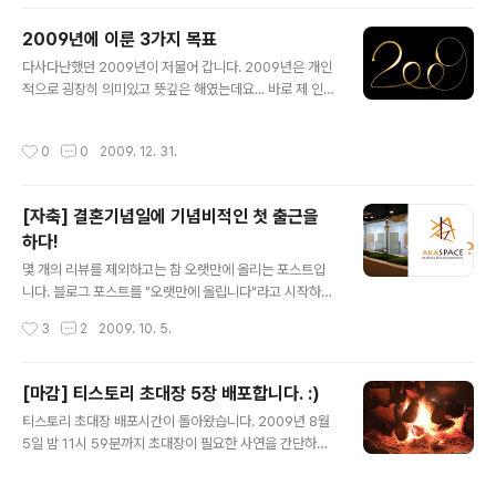
t i o n 티스토리 초대장 + 남은 초대장 수 : 5 안녕하세요! 티스토리에 보금자리를
마련하시려는 여러분께 초대장을 배포해 드리려고 합니다. 나만의, 내 생각을, 내 기
2009년에 이룬 3가지 목표
억을 담는 소중한 블로그를 만들고 싶다면 티스토리로 시작해보세요! 티스토리 블로
글 내용
그는 초대에 의해서만 가입이 가능합..
다사다난했던 2009년이 저물어 갑니다. 2009년은 개인
적으로 굉장히 의미있고 뜻깊은 해였는데요... 바로 제 인생
에 있어 가장 중요하다고 할 수 있는 3가지 목표를 이뤘기
때문입니다. 오늘은 한 해를 마감하는 의미에서 2009년에
작성시간
0
0
2009. 12. 31.
이룬 3가지 목표에 대해 정리해 보겠습니다. 1. 박사학위
취득 및 졸업 2009년에 이룬 첫 번째 목표는 6년여간 진
행한 카이스트 석박사 과정을 마감하고 2010년 2월! 드디
[자축] 결혼기념일에 기념비적인 첫 출근을
어 졸업하게 되었다는 사실입니다. 와~ 짝짝짝!!! 맡은 바
하다!
연구에만 충실하면 되는 줄 알았던 대학원 생활이 그다지
글 내용
순탄치만은 않았기에 더욱 감회가 새롭네요... 특히, 한 학
몇 개의 리뷰를 제외하고는 참 오랫만에 올리는 포스트입
기 정도 늦어질수도 있었던 와이프도 함께 졸업하게 되어
니다. 블로그 포스트를 "오랫만에 올립니다"라고 시작하면
기쁨이 더욱 큰 것 같습니다. 2. 본격적인 벤처 창업 제 블
독자의 관심이 확~ 떨어진다고는 하지만, 오랫만에 글을
작성시간
3
2
2009. 10. 5.
로그에도 ..
쓰니 왠지 인사를 해야 할 것 같네요 :) 오늘은 몇 가지 일이
겹친, 저에게는 참 의미있는 날입니다. 그동안 몇 명의 멤버
들과 함께 준비한 벤처회사에 처음으로 정식출근 하는 날
[마감] 티스토리 초대장 5장 배포합니다. :)
이자 제 결혼 1주년 기념일이기 때문입니다. 사실 그동안
글 내용
티스토리 초대장 배포시간이 돌아왔습니다. 2009년 8월
졸업논문 준비하랴, 6년째 머물던 대전생활을 청산하고 서
5일 밤 11시 59분까지 초대장이 필요한 사연을 간단하게
울로 이사하랴 너무 정신없었는데... 서울로 이사오자마자
소개해주시면 5분 선정해서 배포하도록 하겠습니다. :) (선
2박3일의 짧은 연휴에 곧이은 첫 출근까지... 정말 하루가
착순으로 하니 늦게 보시는 분들이 너무 많은 것 같아 부득
어떻게 지나가는지 모를 정도네요... 그동안 밀린 이야기들