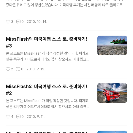
갔다온 뒤에도 많이 정신없었습니다. 미국여행 후기는 사진과 함께 따로 올리도록 할
께요~(일단 맛배기로 미국에서 구입한 간지나는 슈퍼맨 아기옷, 아직 아기도 없는데
너무 이뻐서 샀어요... ㅠㅠ;) 간단 요약하자면... 렌트카 비용 대박 깎음(풀사이즈 승
작성시간
3
0
2010. 10. 14.
용에서 미니밴으로 업그레이드?) 샌프란시스코-LA 구간 장거리 운전(7일간 2,100
km 넘게 주행 ^_^;) 쇼핑에 관심없다던 가족들, 아웃렛에서 폭풍 쇼핑 ㄷㄷㄷ; 대규
모 일정 변경으로, 숙소 예약 모두 취소... 덕분에 매일밤마다 저렴한 숙소찾기 삼매
MissFlash의 미국여행 스.스.로. 준비하기!
경! 전세계 공항 라운지를 무료로 이용할 수 있는 Priority Pass 카드 덕분에 무한
#3
라운지 이용!(식사, 마사지, 샤워..
글 내용
본 포스트는 MissFlash가 직접 작성한 것입니다. 퍼가고
싶은 욕구가 피어오르시더라도 잠시 참으시고 아래 링크를
이용해 주세요~ 정기적으로 업데이트 된 내용과 방문하신
작성시간
2
0
2010. 9. 15.
분들의 코멘트까지 보실 수 있을 겁니다. :-) 원문 주소 : htt
p://blog.missflash.com/tag/미국 3. 숙박 항공권과 렌
트카 예약을 마쳤다면 이제 숙박으로 넘어가도록 하겠습니
MissFlash의 미국여행 스.스.로. 준비하기!
다. 숙박의 경우 세부 여행 경로에 좌우될 수 밖에 없기 때
#2
문에, 구체적인 여행 일정이 반드시 준비되어야 합니다. 패
글 내용
키지로 떠나는 여행이야 모든 일정이 다 결정되어 있지만,
본 포스트는 MissFlash가 직접 작성한 것입니다. 퍼가고
자유 여행의 경우에는 스스로 준비해야 하기 때문에 여행
싶은 욕구가 피어오르시더라도 잠시 참으시고 아래 링크를
일정을 짜는 것이 그리 쉽지는 않습니다. 조금 더 구경하려
이용해 주세요~ 정기적으로 업데이트 된 내용과 방문하신
작성시간
4
0
2010. 9. 11.
다 보면 여행 일정을 수정하게 되고, 여행 일정을 수정하..
분들의 코멘트까지 보실 수 있을 겁니다. :-) 원문 주소 : htt
p://blog.missflash.com/tag/미국 2. 렌트카 미국에서
자동차 여행을 계획하셨다면 렌트카 예약은 필수겠죠? 제