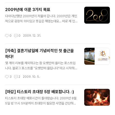
t i o n 티스토리 초대장 + 남은 초대장 수 : 5 안녕하세요! 티스토리에 보금자리를
마련하시려는 여러분께 초대장을 배포해 드리려고 합니다. 나만의, 내 생각을, 내 기
2009년에 이룬 3가지 목표
억을 담는 소중한 블로그를 만들고 싶다면 티스토리로 시작해보세요! 티스토리 블로
글 내용
그는 초대에 의해서만 가입이 가능합..
다사다난했던 2009년이 저물어 갑니다. 2009년은 개인
적으로 굉장히 의미있고 뜻깊은 해였는데요... 바로 제 인생
에 있어 가장 중요하다고 할 수 있는 3가지 목표를 이뤘기
때문입니다. 오늘은 한 해를 마감하는 의미에서 2009년에
작성시간
0
0
2009. 12. 31.
이룬 3가지 목표에 대해 정리해 보겠습니다. 1. 박사학위
취득 및 졸업 2009년에 이룬 첫 번째 목표는 6년여간 진
행한 카이스트 석박사 과정을 마감하고 2010년 2월! 드디
[자축] 결혼기념일에 기념비적인 첫 출근을
어 졸업하게 되었다는 사실입니다. 와~ 짝짝짝!!! 맡은 바
하다!
연구에만 충실하면 되는 줄 알았던 대학원 생활이 그다지
글 내용
순탄치만은 않았기에 더욱 감회가 새롭네요... 특히, 한 학
몇 개의 리뷰를 제외하고는 참 오랫만에 올리는 포스트입
기 정도 늦어질수도 있었던 와이프도 함께 졸업하게 되어
니다. 블로그 포스트를 "오랫만에 올립니다"라고 시작하면
기쁨이 더욱 큰 것 같습니다. 2. 본격적인 벤처 창업 제 블
독자의 관심이 확~ 떨어진다고는 하지만, 오랫만에 글을
작성시간
3
2
2009. 10. 5.
로그에도 ..
쓰니 왠지 인사를 해야 할 것 같네요 :) 오늘은 몇 가지 일이
겹친, 저에게는 참 의미있는 날입니다. 그동안 몇 명의 멤버
들과 함께 준비한 벤처회사에 처음으로 정식출근 하는 날
[마감] 티스토리 초대장 5장 배포합니다. :)
이자 제 결혼 1주년 기념일이기 때문입니다. 사실 그동안
글 내용
티스토리 초대장 배포시간이 돌아왔습니다. 2009년 8월
졸업논문 준비하랴, 6년째 머물던 대전생활을 청산하고 서
5일 밤 11시 59분까지 초대장이 필요한 사연을 간단하게
울로 이사하랴 너무 정신없었는데... 서울로 이사오자마자
소개해주시면 5분 선정해서 배포하도록 하겠습니다. :) (선
2박3일의 짧은 연휴에 곧이은 첫 출근까지... 정말 하루가
착순으로 하니 늦게 보시는 분들이 너무 많은 것 같아 부득
어떻게 지나가는지 모를 정도네요... 그동안 밀린 이야기들