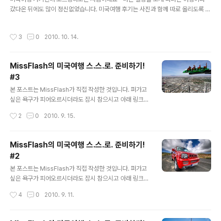
갔다온 뒤에도 많이 정신없었습니다. 미국여행 후기는 사진과 함께 따로 올리도록 할
께요~(일단 맛배기로 미국에서 구입한 간지나는 슈퍼맨 아기옷, 아직 아기도 없는데
너무 이뻐서 샀어요... ㅠㅠ;) 간단 요약하자면... 렌트카 비용 대박 깎음(풀사이즈 승
작성시간
3
0
2010. 10. 14.
용에서 미니밴으로 업그레이드?) 샌프란시스코-LA 구간 장거리 운전(7일간 2,100
km 넘게 주행 ^_^;) 쇼핑에 관심없다던 가족들, 아웃렛에서 폭풍 쇼핑 ㄷㄷㄷ; 대규
모 일정 변경으로, 숙소 예약 모두 취소... 덕분에 매일밤마다 저렴한 숙소찾기 삼매
MissFlash의 미국여행 스.스.로. 준비하기!
경! 전세계 공항 라운지를 무료로 이용할 수 있는 Priority Pass 카드 덕분에 무한
#3
라운지 이용!(식사, 마사지, 샤워..
글 내용
본 포스트는 MissFlash가 직접 작성한 것입니다. 퍼가고
싶은 욕구가 피어오르시더라도 잠시 참으시고 아래 링크를
이용해 주세요~ 정기적으로 업데이트 된 내용과 방문하신
작성시간
2
0
2010. 9. 15.
분들의 코멘트까지 보실 수 있을 겁니다. :-) 원문 주소 : htt
p://blog.missflash.com/tag/미국 3. 숙박 항공권과 렌
트카 예약을 마쳤다면 이제 숙박으로 넘어가도록 하겠습니
MissFlash의 미국여행 스.스.로. 준비하기!
다. 숙박의 경우 세부 여행 경로에 좌우될 수 밖에 없기 때
#2
문에, 구체적인 여행 일정이 반드시 준비되어야 합니다. 패
글 내용
키지로 떠나는 여행이야 모든 일정이 다 결정되어 있지만,
본 포스트는 MissFlash가 직접 작성한 것입니다. 퍼가고
자유 여행의 경우에는 스스로 준비해야 하기 때문에 여행
싶은 욕구가 피어오르시더라도 잠시 참으시고 아래 링크를
일정을 짜는 것이 그리 쉽지는 않습니다. 조금 더 구경하려
이용해 주세요~ 정기적으로 업데이트 된 내용과 방문하신
작성시간
4
0
2010. 9. 11.
다 보면 여행 일정을 수정하게 되고, 여행 일정을 수정하..
분들의 코멘트까지 보실 수 있을 겁니다. :-) 원문 주소 : htt
p://blog.missflash.com/tag/미국 2. 렌트카 미국에서
자동차 여행을 계획하셨다면 렌트카 예약은 필수겠죠? 제