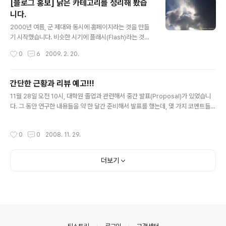
[블로그 홍보] 낡은 카테고리를 정리해 봤습
어졌습니다. ㅎㅎ;) 마침 DSLR을 들고있어서 사진을 찍긴
니다.
했는데... 사람들이 너무 많아서 정말 힘들더군요;;; 배경에
글 내용
찍힌 분들의 얼굴을 가릴 필요는 없을 것 같아 모자이크는
2000년 여름, 군 제대와 동시에 홈페이지라는 것을 만들
생략했습니다.(혹 노출을 원하지 않는 분이 계시다면 댓글
기 시작했습니다. 비슷한 시기에 플래시(Flash)라는 것도
로 알려주세요... ^_^;) * 촬영한 사진은 약간의 보정후 원본
만져보기 시작했구요... 당시에는 동그란 원이 네모로 바뀌
작성시간
0
6
2009. 2. 20.
크롭했습니다. ㅎㅎ; 팬사인회 장소인 갤러리아 타임월드,
는 것만 보고서도 감탄사를 연발했었으니... 그 때 요즘과
이미 많은 팬..
같이 다이나믹한 사이트들을 구경했더라면 정말 별천지로
보이지 않았을까 싶네요... 그 뒤로도 꾸준히 홈페이지를 업
간단한 근황과 리뷰 예고!!!
데이트 하긴 했지만... 말그대로 저만의 '홈페이지'이다보니
글 내용
11월 28일 오전 10시, 대학원 졸업과 관련해서 중간 발표(Proposal)가 있었습니
찾아오는 사람은 거의 없었습니다. 그러다가 2007년 1월,
다. 그 동안 연구한 내용들을 약 한 달간 준비해서 발표를 했는데, 몇 가지 코멘트들을
처음으로 티스토리 블로그란 것을 만들게 되었는데... 이건
받았습니다. 그동안 고생한거에 대한 보상으로 한 며칠간만 쉬다가, 다시 연구를 시
그동안 제가 알던 블로그와는 정말 다르더군요... "그래봤
작해야겠네요; 그리고, 미처 글도 올리지 못했던 리뷰소식입니다. 이제 막 아장아장
자 그냥 게시판아냐?"라고 얖봤다가, 웹표준이니 트랙백이
작성시간
0
0
2008. 11. 29.
걸음마를 시작한 DSLR 초보의 DSLR/주변기기 관련 첫 번째 리뷰!!! 바로 헤링본 스
니 라는 생소한 것들을 접하게되니 정말 바보가 된 느낌(?)
트랩 메쉬레더 입니다. ^_^; 제품 링크는 다음과 같고... 며칠 써본 소감은 상당히 부드
이더군요; 하..
럽다는 것입니다. ㅎㅎ; http://www.filmnara.co.kr/shop/dvProduct.phtml?
더보기
pid=PD49066fa0e7448 이 제품을 쓰기 전까지는 Canon 기본 스트랩..
의안내