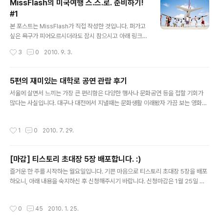
MissFlash의 미국여행 스.스.로. 준비하기!
경우, 지난 미국 여행에서 렌트카로 굉장히 편하게 여행을
#1
한터라 이번에도 자동차 여행을 계획하게 되었습니다. 낯
글 내용
선 땅에서의 운전이라는 두려움에 잠시 고민하기도 했지
본 포스트는 MissFlash가 직접 작성한 것입니다. 퍼가고
만, 국내에서 운전을 좀 해본 사람이라면 미국에서도 운전
싶은 욕구가 피어오르시더라도 잠시 참으시고 아래 링크를
이 크게 어렵지 않다는 말에 저와 와이프가 번갈아가며 운
이용해 주세요~ 정기적으로 업데이트 된 내용과 방문하신
작성시간
3
0
2010. 9. 3.
전을 하기로 했습니다. 게다가 가족들 모두 천편일률적인
분들의 코멘트까지 보실 수 있을 겁니다. :-) 원문 주소 : htt
가이드 여행..
p://blog.missflash.com/tag/미국 0. 서론 작년에 서울
로 이사하면서 이것저것 계획했던 일들이 있는데 그 중 하
5편의 재미있는 대학로 공연 관람 후기
나가 올해 가족들과 함께 짧은 미국여행을 다녀오는 것이
글 내용
서울에 살면서 느끼는 가장 큰 편리함은 다양한 행사나 문화공연 등을 접할 기회가
었습니다. 물론 그냥 놀기위한 여행은 아니고, 동생과 함께
많다는 사실입니다. 대구나 대전에서 지낼때는 문화생활 이래봤자 가끔 보는 영화가
부모님을 모시고 떠나는 일종의 "효도관광"입니다. 후보지
전부였었는데, 서울로 이사온 뒤로는 뮤지컬이나 연극을 볼 기회가 많아진 것 같습니
는 두 번 다녀온 경험이 있는 미국 서부 캘리포니아와 아직
다. 물론 동호회 관계자를 통해 얻는 할인티켓이 한 몫을 단단히 했지만, 공연 선택의
다녀오지 못한 동부 뉴욕이었는데요... 아무래도 항공권이
작성시간
1
0
2010. 7. 29.
폭이 다양하다는 사실 또한 무시못할 것 같습니다. 어쨋든, 최근 (주말에)여유가 생겨
제일 관건이기에 항공권으로 조금이라도 저렴하게 구입하
뮤지컬과 연극을 좀 보게 되었는데... 약 2달동안 본 공연이 총 4편 5편(리뷰 쓰려고
는 ..
묵혀뒀다가 다시 쓰려고 보니 1편 늘었네요;;;)이니 한주걸러 하나씩 본 것 같습니다.
[마감] 티스토리 초대장 5장 배포합니다. :)
그리하여, 오늘은 최근 관람한 공연들에 대한 간략한 후기를 소개할까 합니다. 공연
글 내용
을 감상한지 한참이 지난 뒤에 쓰는 글이라..
즐거운 한 주를 시작하는 월요일입니다. 기쁜 마음으로 티스토리 초대장 5장을 배포
하오니, 아래 내용을 숙지하신 후 신청해주시기 바랍니다. 신청마감은 1월 25일 오
후 11시 59분이며, 댓글로 신청해주신 분 중 5분을 임의로 선정해 초대해드리도록
하겠습니다. :) (늘 그렇듯이 선정은 지극히 주관적입니다. 혹시 선정되지 못하시더라
작성시간
0
45
2010. 1. 25.
도 미워하거나 노여워 말아주세요~ ㅠㅠ;) 초대장 배포가 마감되었습니다. i n v i t a