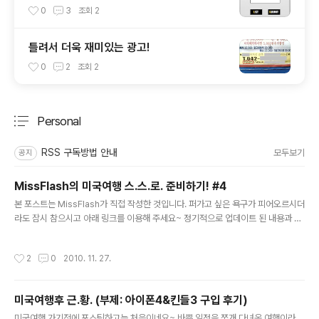
0
3
조회
2
틀려서 더욱 재미있는 광고!
0
2
조회
2
Personal
분류 전체보기
주요 글 목록
RSS 구독방법 안내
모두보기
공지
MissFlash의 미국여행 스.스.로. 준비하기! #4
글 내용
본 포스트는 MissFlash가 직접 작성한 것입니다. 퍼가고 싶은 욕구가 피어오르시더
라도 잠시 참으시고 아래 링크를 이용해 주세요~ 정기적으로 업데이트 된 내용과 방
문하신 분들의 코멘트까지 보실 수 있을 겁니다. :-) 원문 주소 : http://blog.missfl
ash.com/tag/미국 4. 기타 미국여행 준비하기 포스트를 여행 다녀온지 2달 가까
작성시간
2
0
2010. 11. 27.
이 되서야 마무리 짓게 되었네요~ 이번 포스트에서는 미국여행에서 알아두면 좋을
간단한 팁 위주로 정리해보도록 하겠습니다. 부족하지만 정보 공유에 도움이 되었으
면 좋겠네요~ * 세계 각국 공항 라운지 이용하기 혹시 Priority Pass, 일명 PP카드
미국여행후 근.황. (부제: 아이폰4&킨들3 구입 후기)
를 아시나요? 해외여행 경험이 많은 분들이라면 아마 들어보셨을텐데요... 이 카드를
글 내용
이용하면 세계 각국 ..
미국여행 가기전에 포스팅하고는 처음이네요~ 바쁜 일정을 쪼개 다녀온 여행이라