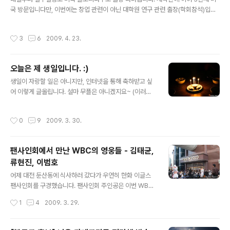
국 방문입니다만, 이번에는 창업 관련이 아닌 대학원 연구 관련 출장(학회참석)입니
다. 마침, 블로그 이웃 머니야님이 좋은 글을 발행해 주셔서 재미있게 읽어보고 가네
요~ 머니야님께 감사인사드립니다. ㅎㅎ; 처음 미국여행 가서 조심해야할 22가지
작성시간
3
6
2009. 4. 23.
처음 미국여행 가서 "깜짝" 놀란 26가지 미국에 있는 동안 새 글 발행이 힘들 것(?)
같긴 하지만... 틈나는대로 메모해뒀다 돌아오는대로 재미있는 이야기 보따리를 풀어
보도록 하겠습니다.(학회참석 후에는 플로리다주 이곳저곳을 구경다닐 예정이니 멋
오늘은 제 생일입니다. :)
진 사진과 동영상을 기대해주셔도 좋습니다.) 그럼, 다녀와서 뵙도록 하구요... 저는
글 내용
슬슬 짐을 싸봐야겠습니다. :) PS. 그래도, 발행하는 ..
생일이 자랑할 일은 아니지만, 인터넷을 통해 축하받고 싶
어 이렇게 글올립니다. 설마 무플은 아니겠지요~ (이러면
서 내심 불안...) http://urlclip.net/congraturation
작성시간
0
9
2009. 3. 30.
팬사인회에서 만난 WBC의 영웅들 - 김태균,
류현진, 이범호
글 내용
어제 대전 둔산동에 식사하러 갔다가 우연히 한화 이글스
팬사인회를 구경했습니다. 팬사인회 주인공은 이번 WBC
의 주역, 김태균, 류현진, 이범호 선수입니다. 안그래도 이
작성시간
1
4
2009. 3. 29.
동하는 버스에서 팬사인회에 대한 라디오 뉴스를 듣고 반
가워 했었는데, 어떻게 시간이 딱 맞아서 늦지않게 구경할
수 있었습니다.(재수도 좋지... 덕분에 저녁식사는 조금 늦