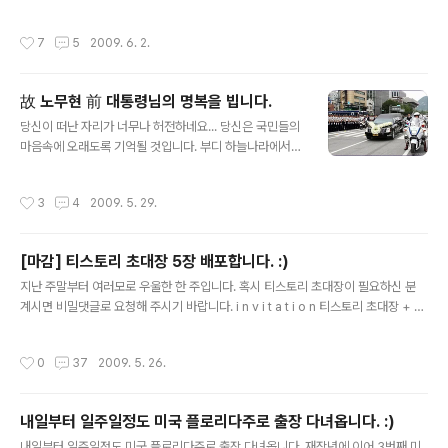
고 합니다. 역시 포장하기 나름이라는 생각이 드네요... 아
이용해볼까 합니다. 그럼, 거두절미하고 제가 원하는 스펙
쉽게도 지표의 출처는 알 수 없었습니다. 혹시 아시는 분은
을 말씀드려보겠습니다. 최신버전의 Apache, PHP, My
작성시간
7
5
2009. 6. 2.
피드백 주시기 바랍니다. 출처 : 투데이스피피씨
SQL 지원 UTF-8 인코딩 지원(서버 및 DB) 1개의 계정으
로 다중 도메인..
故 노무현 前 대통령님의 명복을 빕니다.
글 내용
당신이 떠난 자리가 너무나 허전하네요... 당신은 국민들의
마음속에 오래도록 기억될 것입니다. 부디 하늘나라에서
편히 쉬세요... 故 노무현 前 대통령님의 명복을 빕니다. 이
미지 출처 : http://www.slrclub.com/bbs/vx2.php?i
작성시간
3
4
2009. 5. 29.
d=canon_d30_forum&no=2177149
[마감] 티스토리 초대장 5장 배포합니다. :)
글 내용
지난 주말부터 여러모로 우울한 한 주입니다. 혹시 티스토리 초대장이 필요하신 분
계시면 비밀댓글로 요청해 주시기 바랍니다. i n v i t a t i o n 티스토리 초대장 + 남
은 초대장 수 : 0 안녕하세요! 티스토리에 보금자리를 마련하시려는 여러분께 초대장
을 배포해 드리려고 합니다. 나만의, 내 생각을, 내 기억을 담는 소중한 블로그를 만들
작성시간
0
37
2009. 5. 26.
고 싶다면 티스토리로 시작해보세요! 티스토리 블로그는 초대에 의해서만 가입이 가
능합니다. 원하시는 분은 댓글에 비공개로 E-mail 주소를 남겨주시면 초대장을 보내
드립니다. 남겨주실 때에는 꼭 비밀댓글로 남겨주세요! 초대장을 보내드리고 바로 개
내일부터 일주일정도 미국 플로리다주로 출장 다녀옵니다. :)
설하시지 않으신 분들은 초대장을 회수할 수도 있으니 바로 개설해주세요! Yes 이런
글 내용
분들께 드립니다! 1. 제 블로그를 ..
내일부터 일주일정도 미국 플로리다주로 출장 다녀옵니다. 재작년에 이어 3번째 미