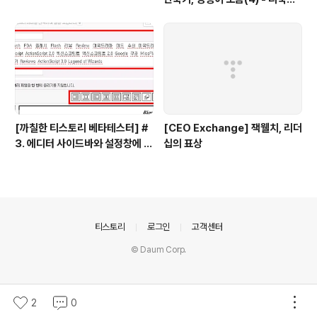
파일 관리
[까칠한 티스토리 베타테스터] #
[CEO Exchange] 잭웰치, 리더
3. 에디터 사이드바와 설정창에 대
십의 표상
한 의견을 들려주세요!
의안내
티스토리
로그인
고객센터
© Daum Corp.
2
0