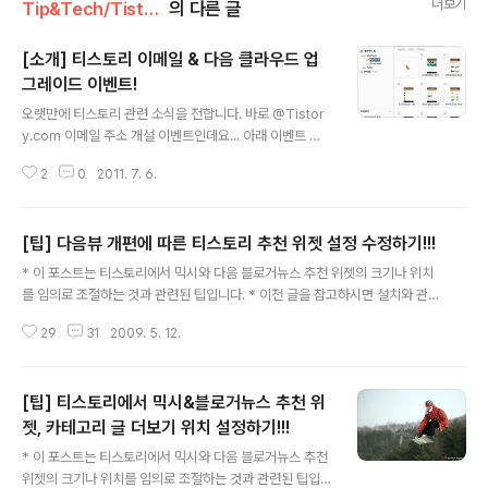
더보기
Tip&Tech/Tistory
의 다른 글
[소개] 티스토리 이메일 & 다음 클라우드 업
그레이드 이벤트!
글 내용
오랫만에 티스토리 관련 소식을 전합니다. 바로 @Tistor
y.com 이메일 주소 개설 이벤트인데요... 아래 이벤트 페
이지에서 @Tistory.com 이메일을 개설하기만하면, 추
2
0
2011. 7. 6.
첨을 통해 다음 이메일 및 클라우드 용량을 늘려준다고 합
니다. 그것도 무려 200G나!!! 티스토리 이벤트 페이지 : ht
tp://www.tistory.com/event/tistorymail/ 다음 클라
[팁] 다음뷰 개편에 따른 티스토리 추천 위젯 설정 수정하기!!!
우드 페이지 : http://cloud.daum.net/ 사실 이메일 용량
글 내용
이야 그리 특별할 것이 없지만, 클라우드 용량 업그레이드
* 이 포스트는 티스토리에서 믹시와 다음 블로거뉴스 추천 위젯의 크기나 위치
는 상당히 매력적인 조건인 것 같습니다. 이벤트 당첨자로
를 임의로 조절하는 것과 관련된 팁입니다. * 이전 글을 참고하시면 설치와 관련
선정될 경우, 경쟁사인 네이버 N드라이브(30G)에 비해 무
된 팁이나 노하우를 쉽게 이해하실 수 있습니다. 꼭 한 번 읽어 보실 것을 추천합
려 3배이상의 큰 용량을 가질 수 있으니까요... :-) N드라이
29
31
2009. 5. 12.
니다. 2009/04/11 - [팁] 티스토리에서 믹시와 다음 블로거뉴스 추천 위젯 통
브와 다음 클라우드는 ..
합하기!!! 2009/04/11 - [팁] 티스토리에서 카테고리 글 더보기 플러그인 위치
바꾸기!!! 2009/04/22 - [팁] 티스토리에서 믹시&블로거뉴스 추천 위젯, 카
[팁] 티스토리에서 믹시&블로거뉴스 추천 위
테고리 글 더보기 위치 설정하기!!! (이 글만 보셔도 됩니다.) 2009년 5월 11일
부로 다음 블로거뉴스가 다음 뷰로 개편되었습니다. 그에 따라 이전에 올린 추
젯, 카테고리 글 더보기 위치 설정하기!!!
글 내용
천 위젯 편집 팁도 수정해야하지 않을까 걱정했었는데....
* 이 포스트는 티스토리에서 믹시와 다음 블로거뉴스 추천
위젯의 크기나 위치를 임의로 조절하는 것과 관련된 팁입