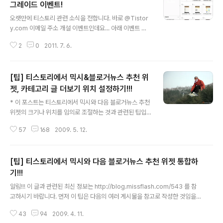
/ 가장 불편했던 기능 티스토리는 비교적 안정적인 서비스
그레이드 이벤트!
글 내용
를 제공하면서도, 기존 포털 블로그 서비스에서는 경험할
오랫만에 티스토리 관련 소식을 전합니다. 바로 @Tistor
수 없었던 다양한 커스터마이징 기능을 제공해주는 절묘한
y.com 이메일 주소 개설 이벤트인데요... 아래 이벤트 페
서비스라고 생각합니다.(물론, 최근에는 이런 구분이 좀 의
이지에서 @Tistory.com 이메일을 개설하기만하면, 추
미없어지긴 했습니다.) 특히, 구글 애드센스로 대표되는 다
2
0
2011. 7. 6.
첨을 통해 다음 이메일 및 클라우드 용량을 늘려준다고 합
양한 맞춤형 광고..
니다. 그것도 무려 200G나!!! 티스토리 이벤트 페이지 : ht
tp://www.tistory.com/event/tistorymail/ 다음 클라
[팁] 티스토리에서 믹시&블로거뉴스 추천 위
우드 페이지 : http://cloud.daum.net/ 사실 이메일 용량
이야 그리 특별할 것이 없지만, 클라우드 용량 업그레이드
젯, 카테고리 글 더보기 위치 설정하기!!!
글 내용
는 상당히 매력적인 조건인 것 같습니다. 이벤트 당첨자로
* 이 포스트는 티스토리에서 믹시와 다음 블로거뉴스 추천
선정될 경우, 경쟁사인 네이버 N드라이브(30G)에 비해 무
위젯의 크기나 위치를 임의로 조절하는 것과 관련된 팁입
려 3배이상의 큰 용량을 가질 수 있으니까요... :-) N드라이
니다. * 이전 글을 참고하시면 설치와 관련된 팁이나 노하
브와 다음 클라우드는 ..
57
168
2009. 5. 12.
우를 쉽게 이해하실 수 있습니다. 꼭 한 번 읽어 보실 것을
추천합니다. 2009/04/11 - [팁] 티스토리에서 믹시와 다
음 블로거뉴스 추천 위젯 통합하기!!! 2009/04/11 - [팁]
[팁] 티스토리에서 믹시와 다음 블로거뉴스 추천 위젯 통합하
티스토리에서 카테고리 글 더보기 플러그인 위치 바꾸기!!!
위에 소개한 두 개의 포스트를 발행한 후 많은 분들이 설치
기!!!
글 내용
와 관련된 문의를 하셨습니다. 급하게 작성하느라 제대로
알림!!! 이 글과 관련된 최신 정보는 http://blog.missflash.com/543 를 참
설명하지 못한 부분이 있기도 했지만, 티스토리 치환자 관
고하시기 바랍니다. 먼저 이 팁은 다음의 여러 게시물을 참고로 작성한 것임을
련 잘못 게시한 부분도 있었기 때문입니다. 하지만, 여러 이
밝힙니다. 아래 글들을 읽어보시면 추천 위젯 통합이 어떤 식으로 돌아가는지
웃들의 도움으로 문제를 하나씩 해결하면서 더 이상 수정
43
94
2009. 4. 11.
쉽게 파악할 수 있으리라 생각합니다. 도아님의 믹시업과 블로거뉴스 대통합 플
하거나 추..