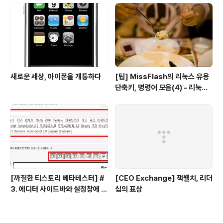
새로운 세상, 아이폰을 개통하다
[팁] MissFlash의 리눅스 유용
단축키, 명령어 모음(4) - 리눅스
파일 관리
[까칠한 티스토리 베타테스터] #
[CEO Exchange] 잭웰치, 리더
3. 에디터 사이드바와 설정창에 대
십의 표상
한 의견을 들려주세요!