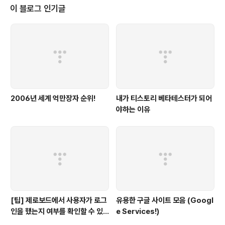
봅니다. ㅋ 그런 점에서 오늘은 아이폰의 2% 아쉬운 점에
이 블로그 인기글
대해 정리해볼까 합니다. - 휴대 가능한 블루투스 키보드가
없다. 아이폰에는 호환가능한 악세사리가 수 없이 많은데,
아쉽게도 아직 제대로된 블루투스 키보드를 찾지 못했습니
다. 아마 가상 키보드가 나름 잘 구축되어있기 때문이 아닐
까 싶은데요... 혹시..
2006년 세계 억만장자 순위!
내가 티스토리 베타테스터가 되어
야하는 이유
[팁] 제로보드에서 사용자가 로그
유용한 구글 사이트 모음 (Googl
인을 했는지 여부를 확인할 수 있
e Services!)
는 방법