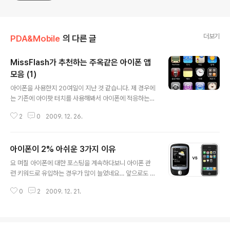
더보기
PDA&Mobile
의 다른 글
MissFlash가 추천하는 주옥같은 아이폰 앱
모음 (1)
글 내용
아이폰을 사용한지 20여일이 지난 것 같습니다. 제 경우에
는 기존에 아이팟 터치를 사용해봐서 아이폰에 적응하는
것이 그리 어렵지는 않았습니다. 다만, 아이폰의 경우에는
2
0
2009. 12. 26.
아이팟 터치와는 달리 해킹을 하지않고 사용중입니다. 아
이폰을 해킹하지 않는데는 다음과 같은 몇 가지 이유가 있
습니다. 해킹을 하지 않아도 사용 가능한 앱이 무수히 많다.
아이폰이 2% 아쉬운 3가지 이유
아이폰을 안정적으로 구동할 수 있다. 향후 아이폰 앱 개발
글 내용
시 정상 테스트를 할 수 있다. 물론, 아이폰을 해킹한다고
요 며칠 아이폰에 대한 포스팅을 계속하다보니 아이폰 관
해서 위 언급한 이슈에 반하는 문제가 생긴다고 할 수는 없
련 키워드로 유입하는 경우가 많이 늘었네요... 앞으로도 계
습니다만, 적어도 얼마간은 순정 아이폰을 써보는게 좋을
속해서 유익한 정보들을 공유하도록 하겠습니다. ^_^; 아이
것 같아 아직 해킹은 하지않고 있습니다. ^_^; 그런 의미에
0
2
2009. 12. 21.
폰을 계속 사용하다보니 6년째 계속 써오던 PDA를 만지
서 오늘은 제 순정 아이팟에 설치한 추천 앱들을 몇 가지 소
는 시간이 많이 줄었습니다. 하지만, 그럼에도 불구하고 하
개할까 합니다. 참고로 모..
루에 몇 번씩은 꼭 PDA를 쓰게 되는데요... 이런 걸 보면
아직(?)까지는 아이폰이 PDA를 완전히 대체하지 못하나