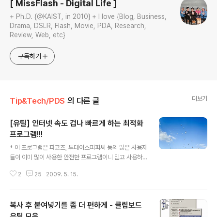
[ MissFlash - Digital Life ]
+ Ph.D. {@KAIST, in 2010} + I love {Blog, Business,
Drama, DSLR, Flash, Movie, PDA, Research,
Review, Web, etc}
구독하기
더보기
Tip&Tech/PDS
의 다른 글
[유틸] 인터넷 속도 겁나 빠르게 하는 최적화
프로그램!!!
글 내용
* 이 프로그램은 파코즈, 투데이스피피씨 등의 많은 사용자
들이 이미 많이 사용한 안전한 프로그램이니 믿고 사용하
셔도 좋습니다... 라고 말해도 혹시 발생하는 문제에 Miss
2
25
2009. 5. 15.
Flash는 책임이 없음을 알려드립니다.(꺼림직하면 안쓰는
게 장땡!!!) 오랫만에 올리는 유틸입니다. 예전부터 올려야
지 하면서도 까먹고 있었네요... 오늘 올릴 유틸은 인터넷
복사 후 붙여넣기를 좀 더 편하게 - 클립보드
속도를 빠르게 하는 최적화 프로그램인데요... 파코즈에 올
라온 소스들을 투데이스피피씨 안티인터넷님이 패키지로
유틸 모음