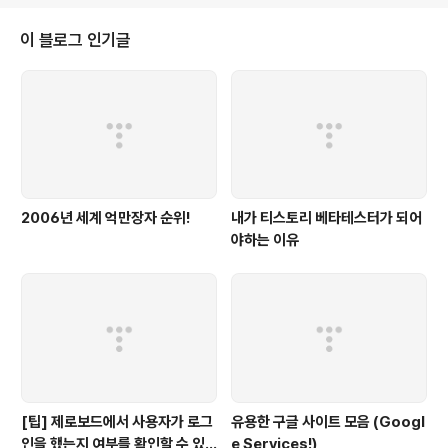
DA에서 iSilo를 통해 보실수 있습니다. 링크는 작동하지 않으니 유의하시기 바
랍니다.
이 블로그 인기글
2006년 세계 억만장자 순위!
내가 티스토리 베타테스터가 되어
야하는 이유
[팁] 제로보드에서 사용자가 로그
유용한 구글 사이트 모음 (Googl
인을 했는지 여부를 확인할 수 있
e Services!)