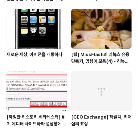
는 방법
새로운 세상, 아이폰을 개통하다
[팁] MissFlash의 리눅스 유용
단축키, 명령어 모음(4) - 리눅스
파일 관리
[까칠한 티스토리 베타테스터] #
[CEO Exchange] 잭웰치, 리더
3. 에디터 사이드바와 설정창에 대
십의 표상
한 의견을 들려주세요!