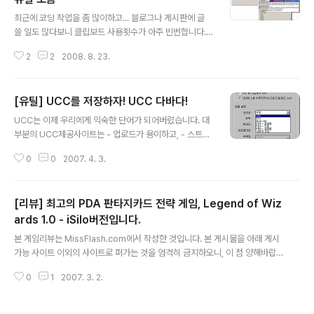
글 내용
묶은 프로그램입니다. (이 파일은 안티인터넷님의 허락으
최근에 코딩 작업을 좀 많이하고... 블로그나 게시판에 글
로 첨부하며 저에게 재게시 권한이 없기 때문에 재게시를
쓸 일도 많다보니 클립보드 사용횟수가 아주 빈번합니다.
원하는 분은 최초 제작자이신 안티인터넷님에게 허락받으
그럴 때마다 습관적으로 윈도우 기본 노트패드를 띄우고는
시기 바랍니다. ㅎㅎ;) 이 프로그램은 이미 많은 분들이 효
2
2
2008. 8. 23.
했는데... 듀얼모니터를 사용할 수 없는 환경에서는 Alt+T
과를 체험한만큼 큰 문제는 없을 겁니..
ab 신공을 마구마구 써야하기 때문에 여간 불편한 것이 아
니더군요... (물론, 듀얼모니터에서도 Alt+Tab을 쓰긴 합
[유틸] UCC를 저장하자! UCC 다바다!
니다만, 좀 더 쉽게 Copy & Paste를 할 수 있지요...) 그
글 내용
러다가 투데이스피피씨 작은가수님의 도움으로 "QCli
UCC는 이제 우리에게 익숙한 단어가 되어버렸습니다. 대
p"라는 프로그램을 알게되었습니다. 실행 파일 하나로 실
부분의 UCC제공사이트는 - 업로드가 용이하고, - 스트리
행가능하다는 점과 단축키로 최근 클립보드 목록을 볼 수
밍 방식의 재생이 가능하며 - 다운로드는 쉽지 않은 플래시
있는 점, 게다가 프리웨어라는 막강한 장점 덕분에 한동안
0
0
2007. 4. 3.
를 이용합니다. 그래서 인기 UCC를 감상하기 위해서는 해
편하게 사용했었습니다... 다만, 최근 클립보드 목록 개수가
당 사이트의 방문이 필수인데요, UCC사이트의 동영상을
제한이라는 ..
쉽게 다운로드 할 수 있는 프로그램이 있어 소개합니다. 프
[리뷰] 최고의 PDA 판타지카드 전략 게임, Legend of Wiz
로그램 이름은 "UCC 다바다" 제대로 멋지네요... 우선 다
운받아 볼까요? 0. 프로그램 다운로드 1. 프로그램 설치 다
ards 1.0 - iSilo버전입니다.
글 내용
음, 다음 몇 번 클릭하면 쉽게 설치를 완료하실 수 있습니
본 게임리뷰는 MissFlash.com에서 작성한 것입니다. 본 게시물을 아래 게시
다. ^^; 2. 프로그램 활용 일단 프로그램을 실행해 볼까요?
가능 사이트 이외의 사이트로 퍼가는 것을 엄격히 금지하오니, 이 점 양해바랍
아래와 같은 화면이 보이는 군요... 심플합니다. 왼쪽 하단
니다. 게시가능 사이트 MissFlash.com (http://www.missflash.com) Blo
부테 보면 탭이 4개가 있고, 대표 UCC사이트 명이 써있습
0
1
2007. 3. 2.
g.MissFlash.com (http://blog.missflash.com) 하이엔드PDA (http://w
니다. 눈치..
ww.highendpda.net) 최고의 PDA 판타지카드 전략 게임, Legend of Wiz
ards 1.0 - iSilo버전입니다. 첨부 파일을 다운받으신 후, 압축을 해제하시면 P