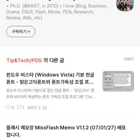
+ Ph.D. {@KAIST, in 2010} + I love {Blog, Business,
Drama, DSLR, Flash, Movie, PDA, Research,
Review, Web, etc}
구독하기
더보기
Tip&Tech/PDS
의 다른 글
윈도우 비스타 (Windows Vista) 기본 한글
폰트 - 맑은고딕폰트와 폰트가독성 조절 프로
글 내용
그램
윈도우 비스타에 기본으로 깔린 한글 폰트 - "맑은고딕" 폰
트와 MS에서 제공하는 폰트 가독성 조절 프로그램 "Clea
rType Tuner PowerToy" 입니다. 먼저 맑은고딕폰트
0
1
2007. 2. 22.
는 다운받으신 후, 압축파일을 푼 다음 C:\Windows\Fon
ts 폴더에 붙여넣기 하시면 자동으로 폰트를 설치하게 됩
니다. 폰트설치가 정상적으로 끝나면 이후에 모든 프로그
플래시 메모장 MissFlash Memo V1.1.2 (07/01/27) 배포
램에서 맑은고딕폰트를 선택하실 수 있습니다. 윈도우 XP
의 굴림체에 질린 분들께 유용할 것 같습니다. 두 번째 폰트
합니다.
글 내용