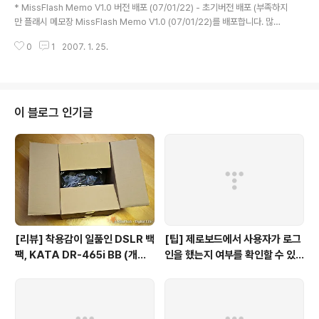
가독성 조절 프로그램은 PDA를 사용하신 분이라면 많이
* MissFlash Memo V1.0 버전 배포 (07/01/22) - 초기버전 배포 (부족하지
접해보셨을 것 같은데요, 윈도에도 가독성을 높이기 위한
만 플래시 메모장 MissFlash Memo V1.0 (07/01/22)를 배포합니다. 많은
ClearType Tuner가 있습니다. MS에서 제공하는 본 프
이용 바랍니다. 문의사항은 블로그 방명록이나, http://www.missflash.co
로그램을 설치하신 후 바로 실행하시거나, 윈도우 > 제어
0
1
2007. 1. 25.
m/zboard/zboard.php?id=MissFlash_guest 에 문의바랍니다. ^^) * M
판 으로 ..
issFlash Memo V1.0.1 버전 배포 (07/01/23) - 수정사항 : 디자인 수정 및
버그 수정 * MissFlash Memo V1.1 버전 배포 (07/01/25) - 수정사항 : Wri
te, Modify 메뉴에서 여러 줄의 메모를 입력 가능하게 스크롤기능 추가 * Mis
sFlash Memo V1.1.1 버전 배포 (..
이 블로그 인기글
[리뷰] 착용감이 일품인 DSLR 백
[팁] 제로보드에서 사용자가 로그
팩, KATA DR-465i BB (개봉
인을 했는지 여부를 확인할 수 있
기)
는 방법