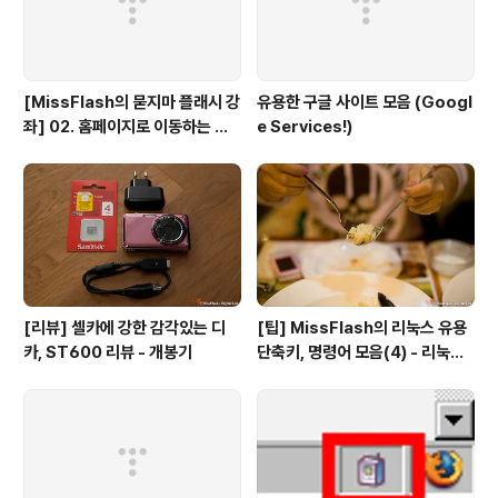
[MissFlash의 묻지마 플래시 강
유용한 구글 사이트 모음 (Googl
좌] 02. 홈페이지로 이동하는 버
e Services!)
튼만들기
[리뷰] 셀카에 강한 감각있는 디
[팁] MissFlash의 리눅스 유용
카, ST600 리뷰 - 개봉기
단축키, 명령어 모음(4) - 리눅스
파일 관리