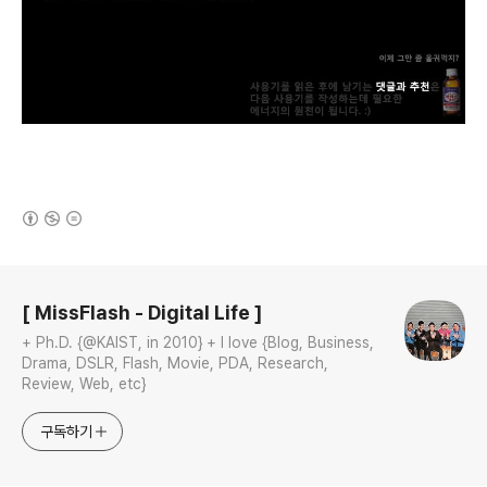
(새창열림)
로그 정보
[ MissFlash - Digital Life ]
+ Ph.D. {@KAIST, in 2010} + I love {Blog, Business,
Drama, DSLR, Flash, Movie, PDA, Research,
Review, Web, etc}
구독하기