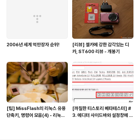
2006년 세계 억만장자 순위!
[리뷰] 셀카에 강한 감각있는 디
카, ST600 리뷰 - 개봉기
[팁] MissFlash의 리눅스 유용
[까칠한 티스토리 베타테스터] #
단축키, 명령어 모음(4) - 리눅스
3. 에디터 사이드바와 설정창에 대
파일 관리
한 의견을 들려주세요!