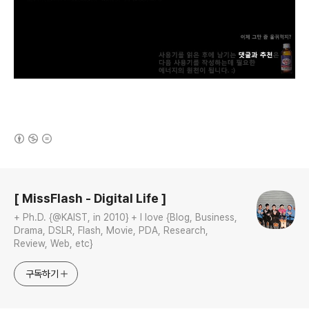
(새창열림)
로그 정보
[ MissFlash - Digital Life ]
+ Ph.D. {@KAIST, in 2010} + I love {Blog, Business,
Drama, DSLR, Flash, Movie, PDA, Research,
Review, Web, etc}
구독하기