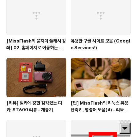
[MissFlash의 묻지마 플래시 강
유용한 구글 사이트 모음 (Googl
좌] 02. 홈페이지로 이동하는 버
e Services!)
튼만들기
[리뷰] 셀카에 강한 감각있는 디
[팁] MissFlash의 리눅스 유용
카, ST600 리뷰 - 개봉기
단축키, 명령어 모음(4) - 리눅스
파일 관리