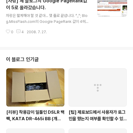
[자랑] 제 블로그의 Google PageRank값
2.12 1.23 1.44 0.62 0.90 4.27 4.48..
이 5로 올라갔습니다.
글 내용
자랑은 짧게해야 할 것 같아... 몇 줄로 끝냅니다. ^_^; Blo
g.MissFlash.com의 Google PageRank 값이 4에서
5로 한 단계 상향조정되었습니다. 끝. # 인증샷
0
4
2008. 7. 27.
이 블로그 인기글
[리뷰] 착용감이 일품인 DSLR 백
[팁] 제로보드에서 사용자가 로그
팩, KATA DR-465i BB (개봉
인을 했는지 여부를 확인할 수 있
기)
는 방법