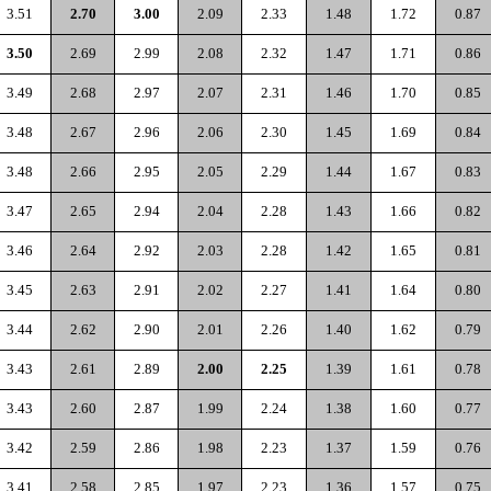
3.51
2.70
3.00
2.09
2.33
1.48
1.72
0.87
3.50
2.69
2.99
2.08
2.32
1.47
1.71
0.86
3.49
2.68
2.97
2.07
2.31
1.46
1.70
0.85
3.48
2.67
2.96
2.06
2.30
1.45
1.69
0.84
3.48
2.66
2.95
2.05
2.29
1.44
1.67
0.83
3.47
2.65
2.94
2.04
2.28
1.43
1.66
0.82
3.46
2.64
2.92
2.03
2.28
1.42
1.65
0.81
3.45
2.63
2.91
2.02
2.27
1.41
1.64
0.80
3.44
2.62
2.90
2.01
2.26
1.40
1.62
0.79
3.43
2.61
2.89
2.00
2.25
1.39
1.61
0.78
3.43
2.60
2.87
1.99
2.24
1.38
1.60
0.77
3.42
2.59
2.86
1.98
2.23
1.37
1.59
0.76
3.41
2.58
2.85
1.97
2.23
1.36
1.57
0.75