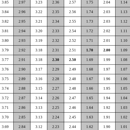
3.85
2.97
3.23
2.36
2.57
1.75
2.04
1.14
3.84
2.96
3.22
2.35
2.56
1.74
2.03
1.13
3.82
2.95
3.21
2.34
2.55
1.73
2.03
1.12
3.81
2.94
3.20
2.33
2.54
1.72
2.02
1.11
3.80
2.93
3.19
2.32
2.52
1.71
2.01
1.10
3.79
2.92
3.18
2.31
2.51
1.70
2.00
1.09
3.77
2.91
3.18
2.30
2.50
1.69
1.99
1.08
3.76
2.90
3.17
2.29
2.49
1.68
1.97
1.07
3.75
2.89
3.16
2.28
2.48
1.67
1.96
1.06
3.74
2.88
3.15
2.27
2.48
1.66
1.95
1.05
3.72
2.87
3.14
2.26
2.47
1.65
1.94
1.04
3.71
2.86
3.13
2.25
2.46
1.64
1.92
1.03
3.70
2.85
3.13
2.24
2.45
1.63
1.91
1.02
3.69
2.84
3.12
2.23
2.44
1.62
1.90
1.01