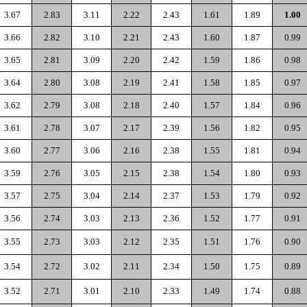
3.67
2.83
3.11
2.22
2.43
1.61
1.89
1.00
3.66
2.82
3.10
2.21
2.43
1.60
1.87
0.99
3.65
2.81
3.09
2.20
2.42
1.59
1.86
0.98
3.64
2.80
3.08
2.19
2.41
1.58
1.85
0.97
3.62
2.79
3.08
2.18
2.40
1.57
1.84
0.96
3.61
2.78
3.07
2.17
2.39
1.56
1.82
0.95
3.60
2.77
3.06
2.16
2.38
1.55
1.81
0.94
3.59
2.76
3.05
2.15
2.38
1.54
1.80
0.93
3.57
2.75
3.04
2.14
2.37
1.53
1.79
0.92
3.56
2.74
3.03
2.13
2.36
1.52
1.77
0.91
3.55
2.73
3.03
2.12
2.35
1.51
1.76
0.90
3.54
2.72
3.02
2.11
2.34
1.50
1.75
0.89
3.52
2.71
3.01
2.10
2.33
1.49
1.74
0.88