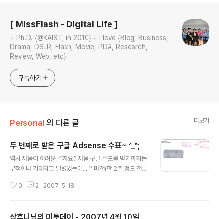
로그 정보
[ MissFlash - Digital Life ]
+ Ph.D. {@KAIST, in 2010} + I love {Blog, Business,
Drama, DSLR, Flash, Movie, PDA, Research,
Review, Web, etc}
구독하기
더보기
Personal
의 다른 글
두 번째로 받은 구글 Adsense 수표~ ^_^;
글 내용
역시 처음이 어려운 걸까요? 처음 구글 수표를 받기까지는
무척이나 기대되고 떨렸었는데... 얼마전(한 2주 정도 전에
받았던 것 같습니다.-_-;)에 받은 두 번째 구글 수표는 제
0
2
2007. 5. 18.
책상 한켠에 쳐박혀 있다가 오늘에야 주인과 대면하게 되
었네요 ^^; 지금까지는 100불이 넘을 때마다 자동으로 배
송되게 해놔서 수령액은 첫 번째 수표와 그다지 차이가 없
상후니님의 미투데이 - 2007년 4월 10일
습니다. (그래도 한 20불 정도 차이나네요 +_+;) 아직 수