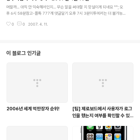
글 내용
표를 바꾸지는 않아서 수수료가 얼마나 나오는지는 잘 모
머랄까... 아직 안 익숙해서인지... 무슨 말을 써야할 지 망설이게 되네요 ^^; 오
르겠지만... 많은 분들이 수수료를 말씀하셔서... 생각난 김
후 6시 58분참고-플톡 777개 댓글달기 오후 7시 3분미투에서는 더 불가능해
에 자동 배송을 해제해 놨습니다. 한 1,000불 넘으면 찾아
보이는... 777개 댓글달기 도전해 봅니다. 친구도 없는데 되겠냐마는... 계속 친
볼까 합니다. 물론, 몇 달 걸리겠지만요... ㅋ 요즘 제 블로그
0
0
2007. 4. 11.
구늘려가다보면 되겠죠? ^_^ 그런 의미에서 친추마니 부탁합니다. ^^ 오후 7시
가 너무 조용해 많은 분들이 관심을 가질 애드센스 얘기를
4분이 글은 missflash님의 미투데이 2007년 4월 10일 내용입니다.
해봤..
이 블로그 인기글
2006년 세계 억만장자 순위!
[팁] 제로보드에서 사용자가 로그
인을 했는지 여부를 확인할 수 있
는 방법