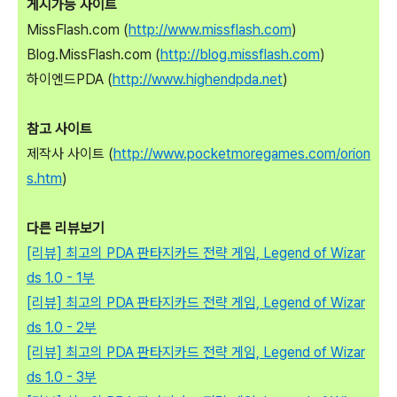
게시가능 사이트
MissFlash.com (
http://www.missflash.com
)
Blog.MissFlash.com (
http://blog.missflash.com
)
하이엔드PDA (
http://www.highendpda.net
)
참고 사이트
제작사 사이트 (
http://www.pocketmoregames.com/orion
s.htm
)
다른 리뷰보기
[리뷰] 최고의 PDA 판타지카드 전략 게임, Legend of Wizar
ds 1.0 - 1부
[리뷰] 최고의 PDA 판타지카드 전략 게임, Legend of Wizar
ds 1.0 - 2부
[리뷰] 최고의 PDA 판타지카드 전략 게임, Legend of Wizar
ds 1.0 - 3부