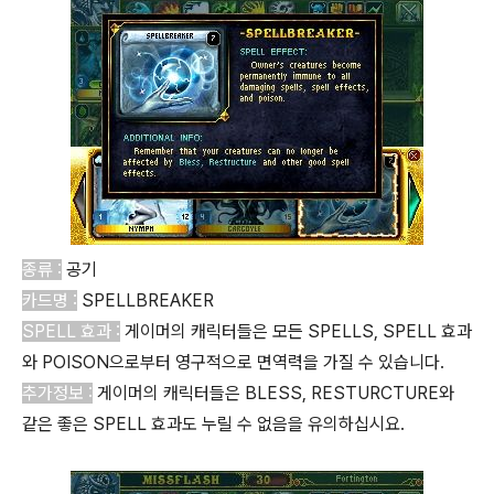
종류 :
공기
카드명 :
SPELLBREAKER
SPELL 효과 :
게이머의 캐릭터들은 모든 SPELLS, SPELL 효과
와 POISON으로부터 영구적으로 면역력을 가질 수 있습니다.
추가정보 :
게이머의 캐릭터들은 BLESS, RESTURCTURE와
같은 좋은 SPELL 효과도 누릴 수 없음을 유의하십시요.