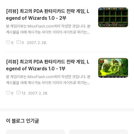
[리뷰] 최고의 PDA 판타지카드 전략 게임, L
egend of Wizards 1.0 - 2부
글 내용
본 게임리뷰는 MissFlash.com에서 작성한 것입니다. 본
게시물을 아래 게시가능 사이트 이외의 사이트로 퍼가는
것을 엄격히 금지하오니, 이 점 양해바랍니다. 게시가능 사
0
0
2007. 2. 28.
이트 MissFlash.com (http://www.missflash.com)
Blog.MissFlash.com (http://blog.missflash.com)
하이엔드PDA (http://www.highendpda.net) 참고 사
[리뷰] 최고의 PDA 판타지카드 전략 게임, L
이트 제작사 사이트 (http://www.pocketmoregame
s.com/orions.htm) 다른 리뷰보기 [리뷰] 최고의 PDA
egend of Wizards 1.0 - 1부
글 내용
판타지카드 전략 게임, Legend of Wizards 1.0 - 1부
본 게임리뷰는 MissFlash.com에서 작성한 것입니다. 본
[리뷰] 최고의 PDA 판타지카드 전략 게임, Legend of
게시물을 아래 게시가능 사이트 이외의 사이트로 퍼가는
Wizards 1.0 - 2부 ..
것을 엄격히 금지하오니, 이 점 양해바랍니다. 게시가능 사
0
13
2007. 2. 28.
이트 MissFlash.com (http://www.missflash.com)
Blog.MissFlash.com (http://blog.missflash.com)
하이엔드PDA (http://www.highendpda.net) 참고 사
이트 제작사 사이트 (http://www.pocketmoregame
s.com/orions.htm) 다른 리뷰보기 [리뷰] 최고의 PDA
이 블로그 인기글
판타지카드 전략 게임, Legend of Wizards 1.0 - 1부
[리뷰] 최고의 PDA 판타지카드 전략 게임, Legend of