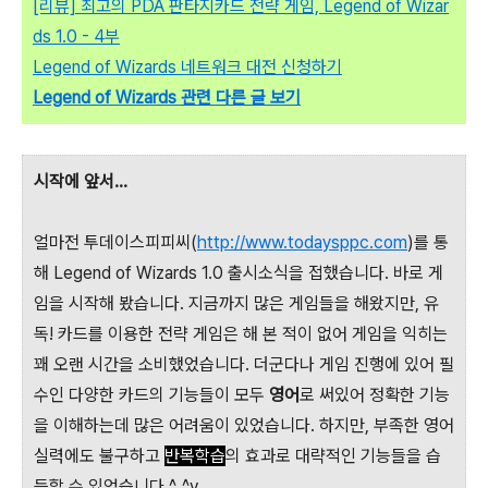
[리뷰] 최고의 PDA 판타지카드 전략 게임, Legend of Wizar
ds 1.0 - 4부
Legend of Wizards 네트워크 대전 신청하기
Legend of Wizards 관련 다른 글 보기
시작에 앞서...
얼마전 투데이스피피씨(
http://www.todaysppc.com
)를 통
해 Legend of Wizards 1.0 출시소식을 접했습니다. 바로 게
임을 시작해 봤습니다. 지금까지 많은 게임들을 해왔지만, 유
독! 카드를 이용한 전략 게임은 해 본 적이 없어 게임을 익히는
꽤 오랜 시간을 소비했었습니다. 더군다나 게임 진행에 있어 필
수인 다양한 카드의 기능들이 모두
영어
로 써있어 정확한 기능
을 이해하는데 많은 어려움이 있었습니다. 하지만, 부족한 영어
실력에도 불구하고
반복학습
의 효과로 대략적인 기능들을 습
득할 수 있었습니다.^_^v