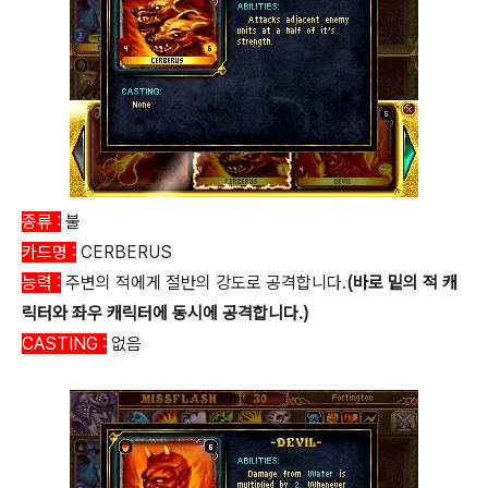
종류 :
불
카드명 :
CERBERUS
능력 :
주변의 적에게 절반의 강도로 공격합니다.
(바로 밑의 적 캐
릭터와 좌우 캐릭터에 동시에 공격합니다.)
CASTING :
없음