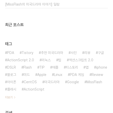
[MissFlash의 미국드라마 이야기] 일람
최근 포스트
태그
PDA
Tistory
추천 미국드라마
사진
리뷰
구글
ActionScript 2.0
리눅스
팁
액션스크립트 2.0
DSLR
Flash
TIP
애플
티스토리
앱
iphone
블로그
미드
Apple
Linux
PDA 게임
Review
아이폰
CentOS
미국드라마
Google
MissFlash
플래시
ActionScript
더보기
검색