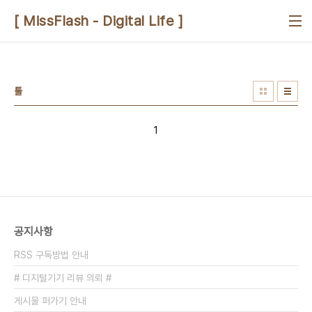
본문 바로가기
[ MissFlash - Digital Life ]
툴
1
공지사항
RSS 구독방법 안내
# 디지털기기 리뷰 의뢰 #
게시물 퍼가기 안내