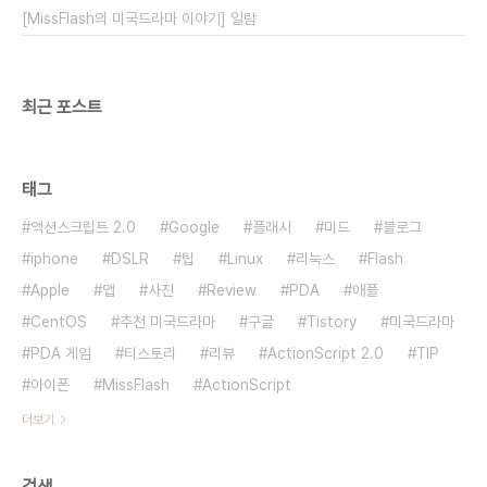
[MissFlash의 미국드라마 이야기] 일람
최근 포스트
태그
액션스크립트 2.0
Google
플래시
미드
블로그
iphone
DSLR
팁
Linux
리눅스
Flash
Apple
앱
사진
Review
PDA
애플
CentOS
추천 미국드라마
구글
Tistory
미국드라마
PDA 게임
티스토리
리뷰
ActionScript 2.0
TIP
아이폰
MissFlash
ActionScript
더보기
검색