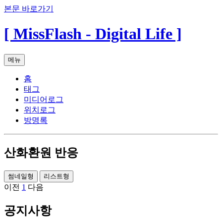
본문 바로가기
[ MissFlash - Digital Life ]
메뉴
홈
태그
미디어로그
위치로그
방명록
산화환원 반응
썸네일형
리스트형
이전
1
다음
공지사항