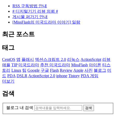
RSS 구독방법 안내
# 디지털기기 리뷰 의뢰 #
게시물 퍼가기 안내
[MissFlash의 미국드라마 이야기] 일람
최근 포스트
태그
CentOS
앱
플래시
액션스크립트 2.0
리눅스
ActionScript
리뷰
애플
TIP
미국드라마
추천 미국드라마
MissFlash
아이폰
티스
토리
Linux
팁
Google
구글
Flash
Review
Apple
사진
블로그
미
드
PDA
DSLR
ActionScript 2.0
iphone
Tistory
PDA 게임
더보기
검색
블로그 내 검색
검색