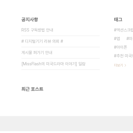
공지사항
태그
RSS 구독방법 안내
액션스크립
앱
미
# 디지털기기 리뷰 의뢰 #
아이폰
게시물 퍼가기 안내
추천 미국
[MissFlash의 미국드라마 이야기] 일람
더보기
최근 포스트