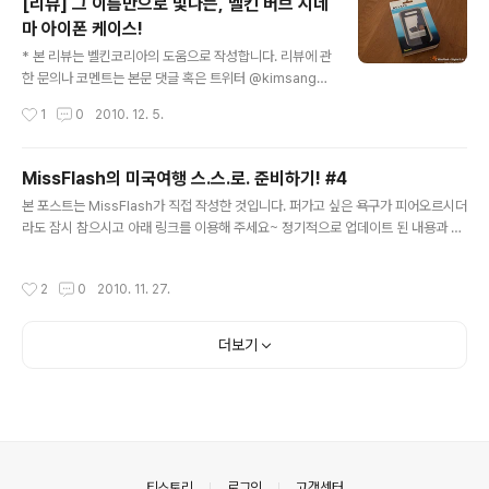
[리뷰] 그 이름만으로 빛나는, 벨킨 버브 시네
변화가 생긴 것 같습니다. 처음에는 기발한 아이디어들로
마 아이폰 케이스!
무장한 '한국적 어플리케이션'들이 모습을 드러내기 시작
글 내용
하더니, 종래에는 얼리어답터의 전유물이었던 스마트폰마
* 본 리뷰는 벨킨코리아의 도움으로 작성합니다. 리뷰에 관
저 대중화되고 말았으니까요. 물론 오랫동안 PDA를 써온
한 문의나 코멘트는 본문 댓글 혹은 트위터 @kimsanghu
저로서는 이같은 변화가 왜 이제야 왔나하는 아쉬운 생각
n 을 이용해 주시기 바랍니다. :) 얼마전 기존 아이폰3GS
작성시간
1
0
2010. 12. 5.
이 들지만... 한편으론 더 늦지 않은 것에 감사하는 마음도
를 약정승계하고 아이폰4로 기기변경을 했습니다. 아이폰
생기네요... 오늘 리뷰의 ..
을 바꾼 이유로는 컴팩트한 디자인, 새롭게 추가된 자이로
센서, 전면부 카메라 등 여러가지가 있지만... 그 중에서도
MissFlash의 미국여행 스.스.로. 준비하기! #4
가장 큰 이유는 바로 더욱 강력해진 '액정'입니다. 레티나
글 내용
본 포스트는 MissFlash가 직접 작성한 것입니다. 퍼가고 싶은 욕구가 피어오르시더
디스플레이로 불리는 아이폰4의 최신 액정은 눈으로는 픽
라도 잠시 참으시고 아래 링크를 이용해 주세요~ 정기적으로 업데이트 된 내용과 방
셀 단위를 구분하기 힘들 정도로 세밀하면서도 화려한 영
문하신 분들의 코멘트까지 보실 수 있을 겁니다. :-) 원문 주소 : http://blog.missfl
상을 제공해 줍니다. 특히, 기기 자체의 퍼포먼스 향상덕분
ash.com/tag/미국 4. 기타 미국여행 준비하기 포스트를 여행 다녀온지 2달 가까
에 이제는 아이폰에서도 무인코딩 동영상도 원활하게 감상
작성시간
2
0
2010. 11. 27.
이 되서야 마무리 짓게 되었네요~ 이번 포스트에서는 미국여행에서 알아두면 좋을
할 수 있게 되었습니다.(실제로 국내외 앱스토어에 무인코
간단한 팁 위주로 정리해보도록 하겠습니다. 부족하지만 정보 공유에 도움이 되었으
딩 동영상 플레이어 앱들이 몇..
면 좋겠네요~ * 세계 각국 공항 라운지 이용하기 혹시 Priority Pass, 일명 PP카드
더보기
를 아시나요? 해외여행 경험이 많은 분들이라면 아마 들어보셨을텐데요... 이 카드를
이용하면 세계 각국 ..
의안내
티스토리
로그인
고객센터