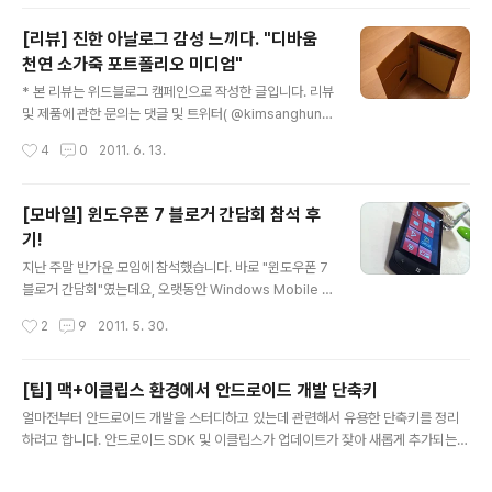
이제는 생활속에 없어서는 안될 필수품으로 자리잡은 것
같습니다. 애플에서 시작된 아이폰 열풍이 저렴하고 다양
[리뷰] 진한 아날로그 감성 느끼다. "디바움
한 종류의 안드로이드폰으로 확장되면서 많은 사람들이 이
천연 소가죽 포트폴리오 미디엄"
른바 스마트폰 대열에 합류하고 있는데요... 이번 포스트에
글 내용
서는 그동안 힘겹게 스마트폰 시장을 일궈왔음에도 제대로
* 본 리뷰는 위드블로그 캠페인으로 작성한 글입니다. 리뷰
빛을 보지 못하다가, 최근 완전히 새로운 형태의 OS로 재
및 제품에 관한 문의는 댓글 및 트위터( @kimsanghun )
무장한 Windows Phone 7 (이하, 윈도우폰 7) 리뷰를
을 이용하시면 KT 3G와 같은 속도로 답변해 드리도록 하
작성시간
4
0
2011. 6. 13.
진행해볼까 합니다. 아래는 시간이 없는 독자를 위한 윈도
겠습니닷! 하드웨어든 소프트웨어든 디지털 관련 소식 일
우폰 7 맛보기용 짧..
색인 제 블로그(Digital Life)에서 이번에는 아날로그 이야
기를 한 번 해볼까합니다. 주인공은 바로 "디바움 천연 소
[모바일] 윈도우폰 7 블로거 간담회 참석 후
가죽 포트폴리오 미디엄"인데요... 이름 자체에서 알 수 없
기!
다시피(?), 이 제품은 노트나 필기구, 명함, 카드 등을 휴대
글 내용
할 수 있는 고급스러운 스타일의 가죽 케이스입니다. 먼저
지난 주말 반가운 모임에 참석했습니다. 바로 "윈도우폰 7
간단하게 개봉샷을 살펴보도록 할까요? 제가 제일 좋아하
블로거 간담회"였는데요, 오랫동안 Windows Mobile 기
는 *-_-* 택배박스 입니다. 제목에 "아날로그 감성이 물씬
반 PDA를 사용해온 저로서는 무척이나 기대되는 자리였
작성시간
2
9
2011. 5. 30.
풍기는 제품"이라고 해서 그런지 케이스에서도 남다른 포
습니다. 사실 바쁘다는 핑계로 블로그 관리에 소홀했던터
스가 ..
라 이런 블로거 간담회 자리에 참석한다는게 좀 민망하긴
했습니다만... Windows Mobile과는 확연한 차이를 보
[팁] 맥+이클립스 환경에서 안드로이드 개발 단축키
인다는 윈도우폰에 대한 호기심을 억누를 수 없었기에 기
글 내용
얼마전부터 안드로이드 개발을 스터디하고 있는데 관련해서 유용한 단축키를 정리
쁜 마음으로 다녀왔습니다. 행사는 금요일 저녁 7시부터
하려고 합니다. 안드로이드 SDK 및 이클립스가 업데이트가 잦아 새롭게 추가되는
시작했는데, 퇴근하고 급하게 참석하다보니 좀 정신이 없
것들이 생길 수 있으니 필요하신분은 퍼가기보다는 링크를 활용하시기 바랍니다. :)
었습니다. 게다가 사전에 지인들의 참석여부도 확인하지
command + shift + F11 : 에뮬레이터 실행 command + shift + o : 누락된 내
못했던터라 혼자서 뻘쭘하게 있지는 않을런지 걱정이 많이