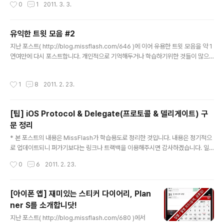
작성시간
0
1
2011. 3. 3.
장클래스 자동 import command + i : XML 코드 보기좋게 정리 control + spa
되더군요.(다행히 입구에서 동호회 관계자분을 만나 반갑
ce : Template proposal(하위 메소드 등) 보기 control + F11(또는 F12) : 에뮬
게 인사를 나눴습니다. 역시 혼자는 외로워..
레이터 가로/세로 모드 전환 (작성중...)
유익한 트윗 모음 #2
글 내용
지난 포스트( http://blog.missflash.com/646 )에 이어 유용한 트윗 모음을 약 1
연여만에 다시 포스트합니다. 개인적으로 기억해두거나 학습하기위한 것들이 많으
니 선택적으로 참고하시면 좋을 것 같네요~ 트위터 관련 문의는 댓글 혹은 제 트위터
@kimsanghun 으로 남겨주시기 바랍니다. kimsanghun's Favorites estima
작성시간
1
8
2011. 2. 23.
7 Jungwook Lim World of Goo라는 Wii, PC버전의 인기게임개발사가 iPad
버전으로 내놓으면서 겪은 내용을 데이터와 함께 자세히 공유http://bit.ly/efNA9k
아이패드게임개발하시는 분들에게는 큰 도움이 될 포스팅. 9 Feb kimsanghun S
[팁] iOS Protocol & Delegate(프로토콜 & 델리게이트) 구
ang Hun Kim (김상훈) 아이폰 홈버튼 ON(Sleep) 상태 ..
문 정리
글 내용
* 본 포스트의 내용은 MissFlash가 학습용도로 정리한 것입니다. 내용은 정기적으
로 업데이트되니 퍼가기보다는 링크나 트랙백을 이용해주시면 감사하겠습니다. 일
반적으로, 상위 클래스에서 하위 클래스의 메소드를 실행하는데는 어려움이 없지만
작성시간
0
6
2011. 2. 23.
하위 클래스에서 상위 클래스의 메소드를 실행할 때는 약간의 테크닉이 필요합니다.
이번 포스트에서 소개할 프로토콜 & 델리게이트 구문이 바로 그 주인공이죠. 물론,
최상위 계층의 앱 델리게이트를 이용해도 같은 효과를 볼 수 있지만... 실행하려는 메
[아이폰 앱] 재미있는 스티커 다이어리, Plan
소드가 특정 클래스에 국한될 경우일 때는 프로토콜 & 델리게이트 구문이 더욱 효과
ner S를 소개합니닷!
적이라고 할 수 있습니다. 아래는 Planner S를 만들면서 실제 사용한 코드 중 일부
글 내용
를 정리한 것인데요... 코드중 빨간색 부분을 중점적으로 ..
지난 포스트( http://blog.missflash.com/680 )에서