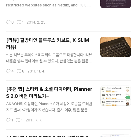
restricted websites such as Netflix, and Hulu! S
영하는 이곳 이용자들의 반응을 살펴보고 있노라면 흥미롭
mart DNS is not a VPN service which generally c
기까지 합니다. 이는 서비스 초기부터 지금까지 이어온 DN
ause slow internet speed.It is a kind of 'Smart' D
SEVER 고유의 안정적인 서비스와 일관된 정책(무료화 고
작성시간
0
1
2014. 2. 25.
NS service, therefore internet speed can be ke
수) 때문이 아닐까 생각합니다. 저 역시 몇 개의 도메인을
pt.(That means we still can use the high speed i
DNSE..
nternet.) It also support multi devices, such as P
[리뷰] 팔방미인 블루투스 키보드, X-SLIM
C, Mac, Mobile Device and Apple TV.Moreover,
리뷰!
it is super eas..
글 내용
* 본 리뷰는 투데이스피피씨의 도움으로 작성합니다. 리뷰
내용은 향후 업데이트 될 수 있으니, 관심있는 분은 원문 링
크를 이용해주시면 감사하겠습니다. :) 블루투스는 한때 연
작성시간
4
8
2011. 11. 4.
결이 까다롭고 통신속도가 느리다는 이유로 사람들의 관심
을 많이 받지 못했었습니다. 하지만, 다양한 주변기기와 함
께 아이폰, 아이패드 같은 모바일 기기의 보급이 확대되면
[추천 앱] 스티커 & 소셜 다이어리, Planner
서 이제는 없어서는 안될 기술이 된 것 같습니다. 개인적으
S 2.0 버전 미리보기~
로 지금까지 꽤 많은 종류의 블루투스 기기들을 사용해왔
글 내용
는데요... 오늘 리뷰할 제품인 X-SLIM 키보드는 활용도나
AKAON의 야심작인 Planner S가 세상에 모습을 드러낸
휴대성, 가격 등 여러가지 면에서 꽤 괜찮은 제품이라는 생
지도 벌써 6개월여가 지났습니다. 출시 이후, 많은 분들의
각이 드는것 같습니다. 그럼 본격적으로 리뷰를 시작해 볼
제안을 바탕으로 몇 번의 업데이트를 진행했었는데요... 가
작성시간
1
1
2011. 7. 7.
까요? 박스에 포장된 X-SLIM 키보드입니다. 아이폰, 아이
장 최신 업데이트인 1.3 버전 공개 이후, 대대적인 수정을
패드와 같은 블랙 컬러라 ..
마친 Planner S 2.0 버전이 오는 7월 초 출시될 예정입니
다. 이번 버전에서는 오렌지색을 중심으로 디자인적 일관