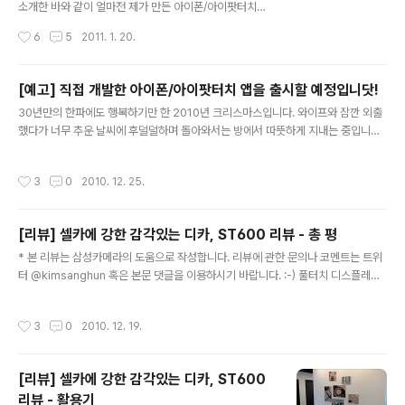
소개한 바와 같이 얼마전 제가 만든 아이폰/아이팟터치용
앱이 출시되었습니다. 앱 출시후 블로그에 소개부터 올렸
작성시간
6
5
2011. 1. 20.
어야 했는데... 출시후 많은 분들의 뜨거운 반응때문에 너무
정신없이 바빴네요~ 본론으로 들어가서... 오늘 소개할 앱
이름은 다름아닌 "Planner S", 한글로는 "플래너 S"라고
[예고] 직접 개발한 아이폰/아이팟터치 앱을 출시할 예정입니닷!
읽으시면 되구요... 다운로드는 이곳( http://j.mp/planne
글 내용
30년만의 한파에도 행복하기만 한 2010년 크리스마스입니다. 와이프와 잠깐 외출
rskr )에서 하실 수 있습니다. 참고로, Planner S (@Plan
했다가 너무 추운 날씨에 후덜덜하며 돌아와서는 방에서 따뜻하게 지내는 중입니다.
nerS7)는 정상가 $4.99의 고가앱이지만, 출시기념으로
지난 몇 주간 회사일로 좀 정신없이 바빴는데... 이제 그 결실을 맺을 것 같습니다. 제
당분간 무료로 판매하고 있습니다. 혹시 아직 안 받으신 분
목에 썼다시피 2011년 1월중 제가 직접 개발한 아이폰/아이팟터치용 앱을 출시할
계시다면 얼른 다운로드 고고싱! 앱 소개에 앞서 그간 이룬
작성시간
3
0
2010. 12. 25.
예정입니다. 보안(?)상의 이유로 자세한 정보를 말씀드리기는 힘들지만, 지금까지의
성과를 간단히 설명..
다이어리와는 조금 다른 스타일의 앱이구요... 아기자기한 특징이 있기 때문에 남성
보다는 여성분들께 좀 많이 어필할 것 같습니다. 꼭 필요한 기능을 넣으면서도 심플
[리뷰] 셀카에 강한 감각있는 디카, ST600 리뷰 - 총 평
하게 구성하려고 노력했기 때문에 비교적 깔끔한 편이기도 합니다. :-) 현재 처음 기
글 내용
획했던 기능의 95% 정도 구현을 완료했는데, 아마 다..
* 본 리뷰는 삼성카메라의 도움으로 작성합니다. 리뷰에 관한 문의나 코멘트는 트위
터 @kimsanghun 혹은 본문 댓글을 이용하시기 바랍니다. :-) 풀터치 디스플레이,
전면 LCD, 중력 센서 채용! 스마트폰에서나 들어봄직한 특징들이 디지털 카메라 소
개 문구에 등장했습니다. 바로 얼마전 출시한 VLUU ST600을 대표하는 설명입니
작성시간
3
0
2010. 12. 19.
다. 짧은 기간 ST600을 써보면서 느꼈던 점은 바로 이런 특징들과 잘 부합하는 것
이었는데요... 바로 신선하다, 사용하기 쉽다, 재미있다! 라는 생각이었습니다. 특히,
이전 VLUU 제품들을 사용하면서 느꼈던 제일 큰 불만중 하나인 메뉴간 이동이나 세
[리뷰] 셀카에 강한 감각있는 디카, ST600
부 설정을 변경(http://blog.missflash.com/547) 하는 것과 같은 액션이 풀터치
리뷰 - 활용기
를 통해 좀 더 쉽게 ..