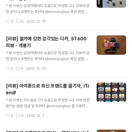
글 내용
* 본 리뷰는 삼성카메라의 도움으로 작성합니다. 리뷰에 관
한 문의나 코멘트는 트위터 @kimsanghun 혹은 본문 댓
글을 이용하시기 바랍니다. :-) 지난 리뷰에 이어 이번 포스
작성시간
3
0
2010. 12. 19.
트에서는 매력 만점 디카 ST600 활용기를 작성해보도록
하겠습니다. 사실 ST600의 기본적인 인터페이스와 UI 등
은 기존에 리뷰했던 VLUU 시리즈(IT100, WB650)와 큰
[리뷰] 셀카에 강한 감각있는 디카, ST600
차이가 없어 생략하고 ST600 만의 차이점 및 특징에 대
리뷰 - 개봉기
해 리뷰해볼까 합니다. ST600의 경우 풀터치 액정을 채
글 내용
용한 덕분에 기존의 디지털 카메라 느낌보다는 카메라 성
* 본 리뷰는 삼성카메라의 도움으로 작성합니다. 리뷰에 관
능이 강화된 스마트폰을 사용하는 느낌이 더욱 강하게 들
한 문의나 코멘트는 트위터 @kimsanghun 혹은 본문 댓
었는데요... 아이폰이나 갤럭시S 같은 최신 스마트폰에 익
글을 이용하시기 바랍니다. :-) 디지털 혁명이라고 할만큼
작성시간
2
0
2010. 12. 13.
숙한 분이라면 ST600 사용에도 쉽게 적응할 것 같습니
새로운 기기들이 대거 등장하고 있는 요즘, 오랫동안 많은
다. 그런 의미에..
이들의 사랑을 받아온 디지털 카메라 시장에서도 매서운
변화의 바람이 일고 있는 것 같습니다. 전문가용이라고 생
[리뷰] 아이폰으로 최신 트랜드를 즐기자, iTr
각되던 DSLR이 예전의 디카만큼 인기를 얻고 있는가하
end!
면... 다양한 수동 기능에 가벼운 무게로 무장한 하이브리드
글 내용
DSLR 또한 많은 관심을 받고 있기 때문입니다. 특히, 몇
* 본 리뷰는 위드블로그의 도움으로 작성합니다. 리뷰 관련
백만 화소가 넘는 카메라를 내장한 스마트폰들이 대거 등
문의는 본문 댓글 및 트위터 @kimsanghun 를 이용하시
장하는 모습을 보고 있노라면 디지털 카메라 시장이 마치
기 바랍니다. 아참, 아직 발표나지는 않았지만 혹시 iTren
작성시간
5
0
2010. 12. 7.
전쟁터 같다는 생각마저 드는데요... 이런 치열한 경쟁구도
d 12월 이벤트에 당첨된다면 블로그 혹은 트위터를 통해
속에서 풀 터치와 전면 L..
공연관람권을 분양하도록 하겠습니다. 제가 연말에 너무
바빠서요; 흑;;; 아이폰이 출시된 후 우리나라에도 참 많은