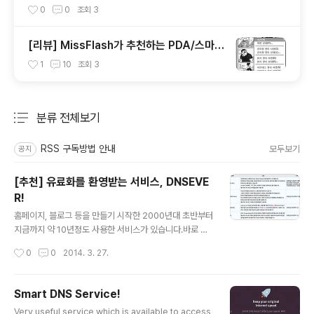
0
0
조회
3
[리뷰] MissFlash가 추천하는 PDA/스마트
폰 핫 어플리케이션 2009(5) - 멀티미디어/
1
10
조회
3
통신/GPS
분류 전체보기
주요 글 목록
RSS 구독방법 안내
모두보기
공지
[추천] 유료화를 환영받는 서비스, DNSEVE
R!
글 내용
홈페이지, 블로그 등을 만들기 시작한 2000년대 초반부터
지금까지 약 10년정도 사용한 서비스가 있습니다.바로 DN
SEVER (https://kr.dnsever.com) 라는 도메인네임 관
작성시간
0
0
2014. 3. 27.
리 서비스입니다. 이 서비스는 블로그 좀 한다라는 분은 아
마 다들 알고 계신 곳일텐데요...이 곳에서 그동안의 무료화
정책을 뒤로하고, 유료화 서비스를 시작한다고 합니다. 재
Smart DNS Service!
미있는 것은 DNSEVER 의 유료화 시작에 대한 사람들의
글 내용
Very useful service which is available to access
반응입니다.여느 서비스와는 달리 유료화를 열렬히(?) 환