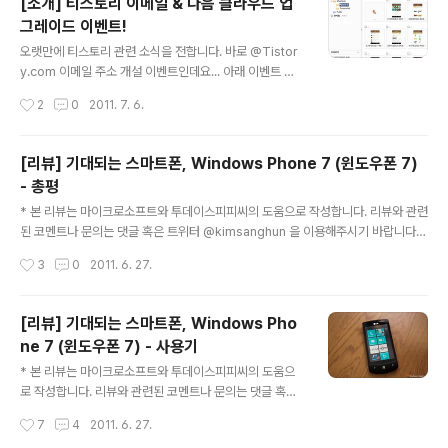
[소개] 티스토리 이메일 & 다음 클라우드 업
성을 유지하면서, 배경속지와 뱃지, 소셜 알림, 샵, 가로모
그레이드 이벤트!
드 같은 다양한 기능들이 추가되었는데요. 상세한 내용은
글 내용
추후에 다시 설명드리기로 하고 오늘은 간단한 스샷을 중
오랫만에 티스토리 관련 소식을 전합니다. 바로 @Tistor
심으로 살펴볼까합니다. 이름 : Day 모드 개요 : 일정의 간
y.com 이메일 주소 개설 이벤트인데요... 아래 이벤트 페
략한 내용 및 D-Day, 공유 결과 등을 살펴볼 수 있는 모드
이지에서 @Tistory.com 이메일을 개설하기만하면, 추
작성시간
2
0
2011. 7. 6.
주요기능 - 설정 및 다이어리 작성 : 상단 좌, 우 버튼 ..
첨을 통해 다음 이메일 및 클라우드 용량을 늘려준다고 합
니다. 그것도 무려 200G나!!! 티스토리 이벤트 페이지 : ht
tp://www.tistory.com/event/tistorymail/ 다음 클라
[리뷰] 기대되는 스마트폰, Windows Phone 7 (윈도우폰 7)
우드 페이지 : http://cloud.daum.net/ 사실 이메일 용량
- 총평
이야 그리 특별할 것이 없지만, 클라우드 용량 업그레이드
글 내용
는 상당히 매력적인 조건인 것 같습니다. 이벤트 당첨자로
* 본 리뷰는 마이크로소프트와 투데이스피피씨의 도움으로 작성합니다. 리뷰와 관련
선정될 경우, 경쟁사인 네이버 N드라이브(30G)에 비해 무
된 코멘트나 문의는 댓글 혹은 트위터 @kimsanghun 을 이용해주시기 바랍니다. :
려 3배이상의 큰 용량을 가질 수 있으니까요... :-) N드라이
-) 이전 포스트에서 윈도우폰 7에 대한 전반적인 사용기를 작성해봤는데요... OS 전
작성시간
3
0
2011. 6. 27.
브와 다음 클라우드는 ..
체를 커버하기보다는 독특한 특징이나 인상깊었던 점 위주로 정리해서 다소 부족한
면도 있을 것 같습니다. 사실 윈도우폰 7에는 사용자를 위한 배려가 담긴 감성적인
부분들이 몇 가지 있습니다. 볼륨키 속에 감춰둔 진동 버튼 (볼륨을 조절하면 스크린
[리뷰] 기대되는 스마트폰, Windows Pho
한 쪽에 진동버튼이 나타남) 키보드 종류별로 다른 입력음 (영문, 숫자, 특수문자 등
ne 7 (윈도우폰 7) - 사용기
이 다른 소리를 냄) 적절히 강조한 애니메이션 (애니메이션 효과를 통해 사용자의 다
글 내용
음 액션을 이끌어냄) 이런 부분들을 보고 있노라면..
* 본 리뷰는 마이크로소프트와 투데이스피피씨의 도움으
로 작성합니다. 리뷰와 관련된 코멘트나 문의는 댓글 혹은
트위터 @kimsanghun 을 이용해주시기 바랍니다. :-) 0.
작성시간
7
4
2011. 6. 27.
시작하며... 불과 2-3년 전만 해도 생소했던 "스마트폰"이