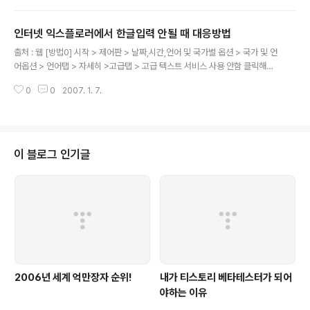
하게 http://gabbly.com/http://www.missflash.com
라는 주소로 접속해 채팅을 하면서 설명하면 됩니다. 처음
인터넷 익스플로러에서 한글입력 안될 때 대응방법
채팅창을 개설하면 임의의 이름이 주어지는데 새로운 이름
글 내용
으로 바꾸면 서로 알아보기 편합니다. 위 그림을 참고하시
출처 : 웹 [방법0] 시작 > 제어판 > 날짜,시간,언어 및 국가별 옵션 > 국가 및 언
기 바랍니다. ^^
어옵션 > 언어탭 > 자세히 >고급탭 > 고급 텍스트 서비스 사용 안함 클릭해제
> 확인 위와 같은 방법으로 효과를 보시지 못하셨다면 아래 방법을 이용합니다.
0
0
2007. 1. 7.
[방법1] - 인터넷 옵션 점검 1. 인터넷 익스플로러를 실행합니다. 2. 도구→인터
넷 옵션→일반→임시인터넷 쿠키삭제 버튼을 눌러 확인을 클릭합니다. 또는 제
어판→인터넷 옵션→일반→쿠키삭제를 선택하여 주셔도 됩니다. 3. 파일삭제
버튼을 눌러 "오프라인 항목을 모두 삭제" 에 체크 하여 주고 확인을 클릭합니
다. 4. 열어본 페이지 목록에 있는 목록지우기 선택하여 "예" 선택합니다. 5. 파
이 블로그 인기글
일 삭제 버튼 옆에 있는 설정→파일보기 를 선택하고 파일을 전부 삭제하여..
2006년 세계 억만장자 순위!
내가 티스토리 베타테스터가 되어
야하는 이유