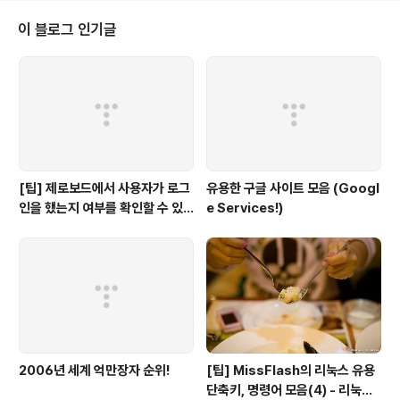
s의 주요 기능에 대해 정리해 보겠습니다. - 신체부위별/근
육별/운동기기별 운동 리스트 - 운동 사진/설명/동영상/기
이 블로그 인기글
록/통계정보 - 나만의 운동 리스트 - 과거 운동 기록 조회 -
원터치 백업 & 복원 목록만으로도 이 하나의 앱에 얼마나
많은 기능이 포함되었는지 쉽게 예상하실 수 있을텐데요...
iFitness의 수많은 기능중에서도 단연 빛나는 부분..
[팁] 제로보드에서 사용자가 로그
유용한 구글 사이트 모음 (Googl
인을 했는지 여부를 확인할 수 있
e Services!)
는 방법
2006년 세계 억만장자 순위!
[팁] MissFlash의 리눅스 유용
단축키, 명령어 모음(4) - 리눅스