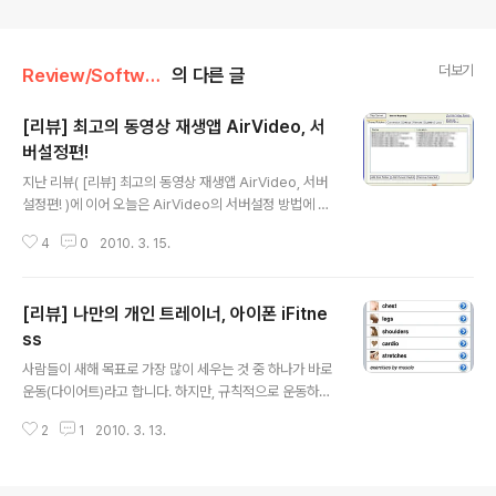
더보기
Review/Software
의 다른 글
[리뷰] 최고의 동영상 재생앱 AirVideo, 서
버설정편!
글 내용
지난 리뷰( [리뷰] 최고의 동영상 재생앱 AirVideo, 서버
설정편! )에 이어 오늘은 AirVideo의 서버설정 방법에 대
해 살펴보도록 하겠습니다. 이미 설명드린 바와 같이, AirV
4
0
2010. 3. 15.
ideo는 서버(내 컴퓨터나 노트북 등)에 있는 동영상 파일
을 실시간으로 감상할 수 있는 편리한 앱인데요... 그렇다보
니 서버쪽에도 반드시 관련 프로그램을 설치해야 합니다.
[리뷰] 나만의 개인 트레이너, 아이폰 iFitne
(다행히 AirVideo는 PC와 Mac을 모두 지원합니다. ^^;)
먼저 다음 링크에서 AirVideo 서버용 프로그램을 다운로
ss
글 내용
드 합니다.(최신버전을 다운로드하기 위해서는 공식 사이
사람들이 새해 목표로 가장 많이 세우는 것 중 하나가 바로
트를 이용하시기 바랍니다.) PC (2.2.4) : Download Se
운동(다이어트)라고 합니다. 하지만, 규칙적으로 운동하는
rver Software for Windows Mac (2.2.4) : Downlo
것이 그리 쉽지는 않기에 작심삼일이거나 목표조차 세우지
ad Server..
2
1
2010. 3. 13.
못하는 경우가 많은 것 같습니다. 그런 의미에서 오늘은 H
ealth&Fitness 분야에서 독보적인 1위를 고수하고 있는
앱 iFitness에 대해 살펴보도록 하겠습니다. 먼저 iFitnes