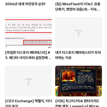
2006년 세계 억만장자 순위!
[팁] MissFlash의 리눅스 유용
단축키, 명령어 모음(4) - 리눅스
파일 관리
[까칠한 티스토리 베타테스터] #
내가 티스토리 베타테스터가 되어
3. 에디터 사이드바와 설정창에 대
야하는 이유
한 의견을 들려주세요!
[CEO Exchange] 잭웰치, 리더
[리뷰] 최고의 PDA 판타지카드
십의 표상
전략 게임, Legend of Wizard