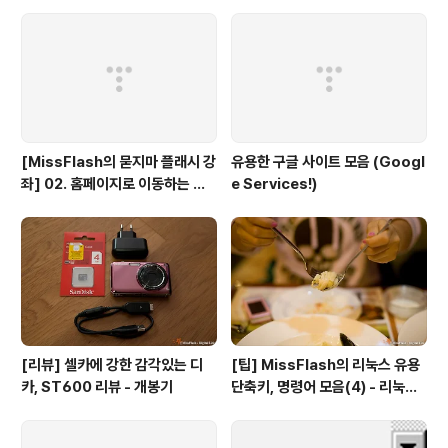
기)
는 방법
[MissFlash의 묻지마 플래시 강
유용한 구글 사이트 모음 (Googl
좌] 02. 홈페이지로 이동하는 버
e Services!)
튼만들기
[리뷰] 셀카에 강한 감각있는 디
[팁] MissFlash의 리눅스 유용
카, ST600 리뷰 - 개봉기
단축키, 명령어 모음(4) - 리눅스
파일 관리