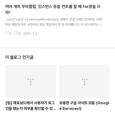
여러 개의 무비클립, 인스턴스 등을 컨트롤 할 때 for문을 쓰
자!
글 내용
_root["card"+i].removeMovieClip(); 보통의 프로그래밍 언어와는 다른
특성 때문에 자주 쓰면서도 매일 헷갈려서 한 번 적어봅니다. 위 코드에서는 i가
for나 if문 등의 반복, 조건문에서 사용하는 변수가 됩니다.
0
0
2007. 1. 6.
이 블로그 인기글
[팁] 제로보드에서 사용자가 로그
유용한 구글 사이트 모음 (Googl
인을 했는지 여부를 확인할 수 있
e Services!)
는 방법