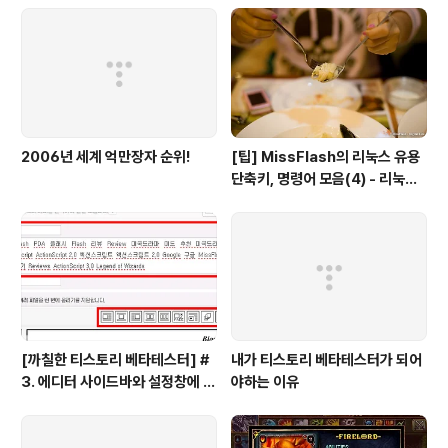
2006년 세계 억만장자 순위!
[팁] MissFlash의 리눅스 유용
단축키, 명령어 모음(4) - 리눅스
파일 관리
[까칠한 티스토리 베타테스터] #
내가 티스토리 베타테스터가 되어
3. 에디터 사이드바와 설정창에 대
야하는 이유
한 의견을 들려주세요!