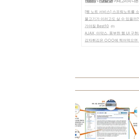
'
Hobby
>
Fun&Fun
' 카테고리의 다른
[웹 노트 서비스] 스프링노트를 
물고기가 이러고도 살 수 있을까?
가야질 Best10
(0)
AJAX, 아약스, 풍부한 웹 UI 
감자튀김은 ○○○에 찍어먹으면 