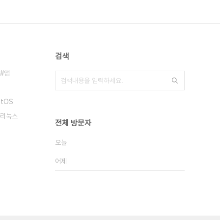
검색
앱
ntOS
리눅스
전체 방문자
오늘
어제