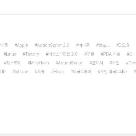
애플
Apple
ActionScript 2.0
아이폰
블로그
DSLR
Linux
Tistory
액션스크립트 2.0
구글
PDA 게임
팁
티스토리
MissFlash
ActionScript
플래시
사진
Ce
TIP
iphone
리뷰
Flash
미국드라마
추천 미국드라마