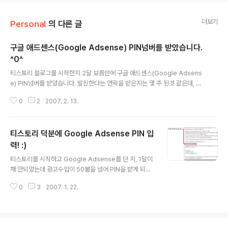
더보기
Personal
의 다른 글
구글 애드센스(Google Adsense) PIN넘버를 받았습니다.
^0^
글 내용
티스토리 블로그를 시작한지 2달 보름만에 구글 애드센스(Google Adsens
e) PIN넘버를 받았습니다. 발신한다는 연락을 받은지는 몇 주 된것 같은데, 지
방이라 그런지 상당히 늦게 도착했네요 ^^; 많이들 보셨겠지만, 저도 사진 몇 장
0
2
2007. 2. 13.
찍어서 올리겠습니다. 우편물의 표지입니다. (그냥 종이를 반으로 접은 후에 동
그란 스티커 3장으로 붙였네요 ^^) 우편물 뒷면입니다. 구글이름이 멋있게 들어
가 있네요... 안쪽에 있는 내용입니다. (6자리 PIN넘버가 적혀있습니다.) PIN넘
티스토리 덕분에 Google Adsense PIN 입
버는 자신의 구글 애드센스(Google Adsense) 계정이 50$이 넘으면 주소
지확인 등의 목적으로 받게되고, 이를 정확하게 입력해야만 이후 단계로 진행이
력! :)
글 내용
가능합니다. 아래 글을 통해 더 자세한 사항을 확인하시기 바랍니다. 참..
티스토리를 시작하고 Google Adsense를 단 지, 1달이
채 안되었는데 광고수입이 50불을 넘어 PIN을 받게 되었
습니다. 물론 아직 받은것은 아니구요, Google Adsens
0
3
2007. 1. 22.
e에 로그인을 하니 현재 지불 보류 중이라는 경고가 있더
군요... ^^; 이건뭐지? 순간 움찔했다가... 자세히 내용을 확
인하니 PIN을 입력해야 한다고 합니다. 어쨋든 기분은 좋
네요... 직접 수표를 받으면 더욱 기분이 좋겠죠? 앞으로도