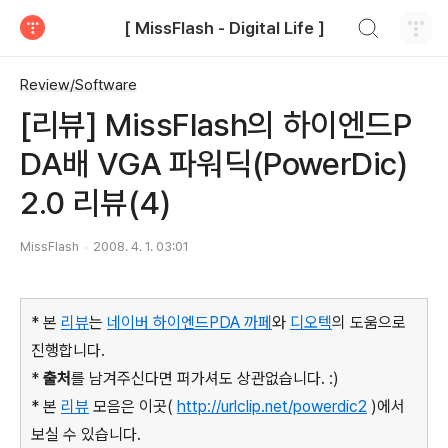
검색하기
[ MissFlash - Digital Life ]
티스토리
Review/Software
[리뷰] MissFlash의 하이엔드P
DA배 VGA 파워딕(PowerDic)
2.0 리뷰(4)
MissFlash
2008. 4. 1. 03:01
* 본
리뷰
는
네이버 하이엔드PDA 까페
와
디오텍
의 도움으로
진행합니다.
*
출처
를 남겨주신다면 퍼가셔도 상관없습니다. :)
* 본
리뷰
모음은 이곳(
http://urlclip.net/powerdic2
)에서
보실 수 있습니다.