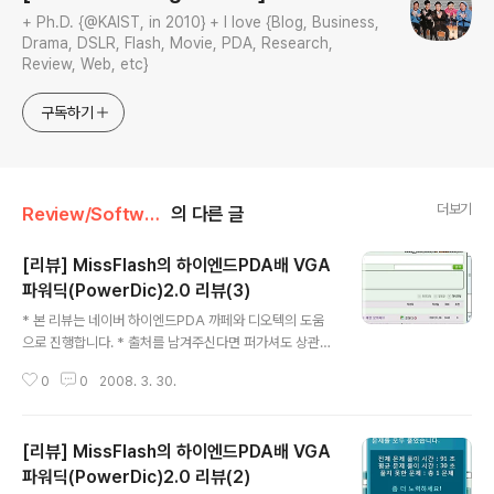
+ Ph.D. {@KAIST, in 2010} + I love {Blog, Business,
Drama, DSLR, Flash, Movie, PDA, Research,
Review, Web, etc}
구독하기
더보기
Review/Software
의 다른 글
[리뷰] MissFlash의 하이엔드PDA배 VGA
파워딕(PowerDic)2.0 리뷰(3)
글 내용
* 본 리뷰는 네이버 하이엔드PDA 까페와 디오텍의 도움
으로 진행합니다. * 출처를 남겨주신다면 퍼가셔도 상관없
습니다. :) * 본 리뷰 모음은 이곳( http://urlclip.net/po
0
0
2008. 3. 30.
werdic2 )에서 보실 수 있습니다. 이제 한 절반정도 정리
한 것 같습니다. 아직 남은 게 많으니... 계속해서 달려봅니
다. 7. 내맘대로 설정하기! 이번 리뷰의 스타트는 "설정" 메
[리뷰] MissFlash의 하이엔드PDA배 VGA
뉴입니다. 먼저 "화면 설정"인데요, 설정이라고 하기에는
다소 빈약하긴 합니다만... 중요한 두 가지 옵션(미리보기
파워딕(PowerDic)2.0 리뷰(2)
글 내용