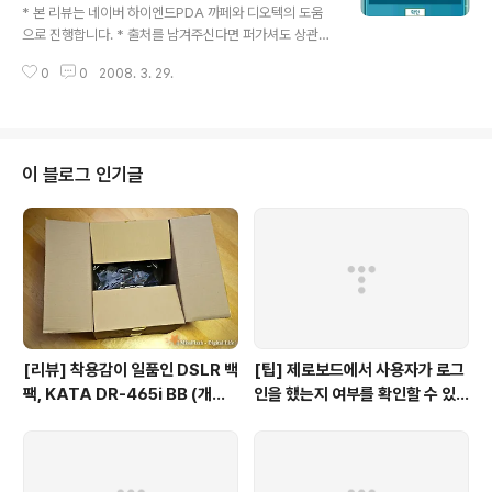
방식, 입력기 선택)을 선택할 수 있습니다. 다음은 "폰트 설
* 본 리뷰는 네이버 하이엔드PDA 까페와 디오텍의 도움
정"입니다. 폰트는 "단어" 파트(왼쪽)와 "해설" 파트(오른
으로 진행합니다. * 출처를 남겨주신다면 퍼가셔도 상관없
쪽)를 나눠서 설정할 수 있는데요... 단어에도 테마 설정을
습니다. :) * 본 리뷰 모음은 이곳( http://urlclip.net/po
넣든지, 아니면 단어 부분을 좀 더 직..
0
0
2008. 3. 29.
werdic2 )에서 보실 수 있습니다. 남은 내용들이 많기에
오늘도 힘차게 달려봅니다. +_+; 모두 함께 파워딕2.0 여
행하러 고고싱~! 4. 단어장, 그 이상의 것! 이번에 다룰 내
용은 이전보다 한 층 업그레이드 된 파워딕2.0 단어장입니
다. 일단 인터페이스는 이전보다 좋아진 것 같습니다. 다만
이 블로그 인기글
여전히 통일성 없는 용어 사용으로 다소 혼돈의 여지가 있
네요;;; 자세한 내용은 차차 살펴보도록 하겠습니다. 아래는
단어장 초기 모습입니다. 이전 리뷰에서 설명했다시피 제
경우 "MF"라는 단어장을 생성한 상태입니다. 단..
[리뷰] 착용감이 일품인 DSLR 백
[팁] 제로보드에서 사용자가 로그
팩, KATA DR-465i BB (개봉
인을 했는지 여부를 확인할 수 있
기)
는 방법