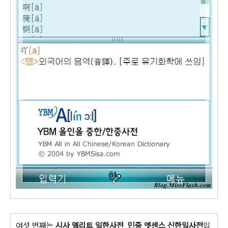
여섯 번째는
시사 엘리트 일한사전
,
민중 엣센스 신한일사전
입