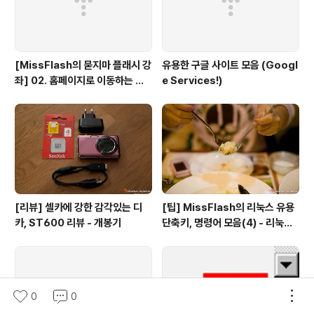
[MissFlash의 묻지마 플래시 강
유용한 구글 사이트 모음 (Googl
좌] 02. 홈페이지로 이동하는 버
e Services!)
튼만들기
[리뷰] 셀카에 강한 감각있는 디
[팁] MissFlash의 리눅스 유용
카, ST600 리뷰 - 개봉기
단축키, 명령어 모음(4) - 리눅스
파일 관리
0
0