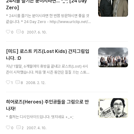
24시를 즐기는 분이시라면... ^_^; [24 Day
Zero]
글 내용
* 24시를 즐기는 분이시라면 한 번쯤 방문하시면 좋을 것
같습니다. * 24 Day Zero - http://www.urlclip.net/d
ayzero * 보너스로 잭 바우어와 마이클 스코필드(석호필)
0
0
2007. 6. 10.
이 함께 찍은 사진을 올려봅니다.
[미드] 로스트 키즈(Lost Kids) 간지그림입
니다. :D
글 내용
지난 1월말, 6개월여의 휴방을 끝내고 로스트(Lost) 4시
즌이 시작했습니다. 처음 몇 시즌 동안은 질질 끄는 스토리
와 쌩뚱맞은 전개에 짜증도 나고 도대체 결말이 뭘까라는
1
8
2008. 2. 12.
궁금증에 몸서리 치기도 했습니다만, 이제는 잘 알고 있습
니다. 그것이 바로 로스트만의 재미라는 것을... ^^; 전세계
적으로 가장 많은 사람들이 시청했다는 최고의 드라마 로
히어로즈(Heroes) 주인공들을 그림으로 만
스트, 국내에서는 김윤진이 출연했다는 이유로 일직부터
주목받기 시작했었는데요... 최근 디시 미드갤에 재미있는
나자!
글 내용
그림이 올라와서 소개합니다. 제목은 로스트 키즈 인데요,
* 출처는 디시인사이드입니다. 멋지네요 +_+;
원래의 8등신 미남미녀들을 아주 5등신으로 짜리몽땅하게
줄여놨네요... 마치 미니 건담처럼... -_-; 재미난 대사까지
0
2
2007. 4. 10.
아주 멋집니다... 멤버 중 최고의 대사를 날린 주인공은 역