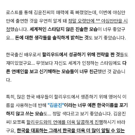
로스트를 통해 김윤진씨의 매력에 푹 빠졌었는데, 이번에 야심만
만에 출연한 것을 우연히 알게 돼
정말 오랫만에 ^^ 야심만만을 시
청
했습니다.
세계적인 스타답지 않은 진솔한 모습
이 너무 좋았구
요...
돈에 대한 생각들을 솔직하게 밝히는 것
도 보기 좋았습니다.
한국출신 배우로서
할리우드에서 성공하기 위해 전략을 짠 것
들도
재미있었구요... 무엇보다 자신도 세계가 인정하는 스타임에도
다
른 연예인을 보고 신기해하는 모습들이 너무 친근
했던 것 같습니
다.
특히, 많은 한국 배우들이 할리우드에서 생존하기 위해 영어식 이
름을 사용하는데 반해
"김윤진"
이라는 너무 예쁜 한국이름을 포기
하지 않고 쓰는 모습
도... 정말 색다르고 보기 좋았습니다. 김윤진
씨! 모쪼록
할리우드와의 연애를 더욱 달콤하게 진행
하시기 바라
구요,
한국을 대표하는 그래서 한국을 더욱 더 많이 알릴 수 있는