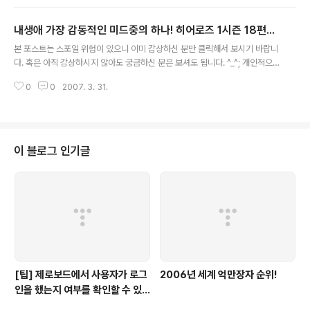
시 사이드 인가요?..
내생애 가장 감동적인 미드중의 하나! 히어로즈 1시즌 18편...
글 내용
본 포스트는 스포일 위험이 있으니 이미 감상하신 분만 클릭해서 보시기 바랍니
다. 혹은 아직 감상하시지 않아도 궁금하신 분은 보셔도 됩니다. ^_^; 개인적으
로 준비하는 것들이 있어 오랫만에 블로그를 씁니다. 앞으로도 많은 시간을 할
0
0
2007. 3. 31.
애하기는 힘들 것으로 보입니다. 하지만, Blog.MissFlash.com에서 제공하던
플래시, PDA, 미국드라마 관련 정보들은 꾸준히 포스트하겠습니다. ^^; 오늘
그동안 아껴두든 히어로즈 에피소드 몇 편들을 감상했습니다. 17편은 지금까지
시청자가 궁금해하던 스토리드를 연결해주는 에피소드라고 할 수 있을 것 같습
니다. 정의의 편인지 악인의 편인지 좀 잡을 수 없던 클레어의 아버지 Mr. 베넷
이 블로그 인기글
은 역시 어떤 조직에 몸담으면서 특수한 기능을 가진 사람들에 대한 정보를 수
집하고 ..
[팁] 제로보드에서 사용자가 로그
2006년 세계 억만장자 순위!
인을 했는지 여부를 확인할 수 있
는 방법