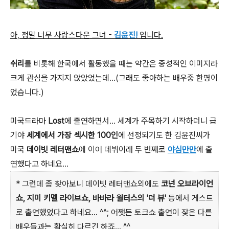
아, 정말 너무 사랑스다운 그녀 -
김윤진!
입니다.
쉬리
를 비롯해 한국에서 활동했을 때는 약간은 중성적인 이미지라
크게 관심을 가지지 않았었는데...(그래도 좋아하는 배우중 한명이
었습니다.)
미국드라마
Lost
에 출연하면서... 세계가 주목하기 시작하더니 급
기야
세계에서 가장 섹시한 100인
에 선정되기도 한 김윤진씨가
미국
데이빗 레터맨쇼
에 이어 데뷔이래 두 번째로
야심만만
에 출
연했다고 하네요...
* 그런데 좀 찾아보니 데이빗 레터맨쇼외에도
코넌 오브라이언
쇼, 지미 키멜 라이브쇼, 바바라 월터스의 '더 뷰'
등에서 게스트
로 출연했었다고 하네요... ^^; 어쨋든 토크쇼 출연이 잦은 다른
배우들과는 확실히 다르긴 하죠... ^^