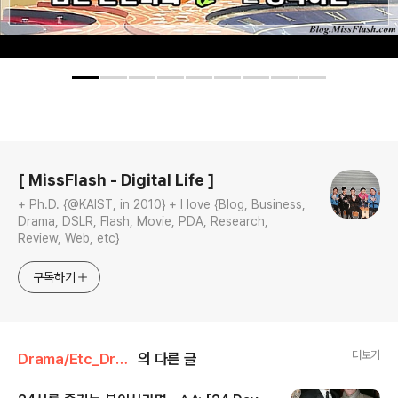
로그 정보
[ MissFlash - Digital Life ]
+ Ph.D. {@KAIST, in 2010} + I love {Blog, Business,
Drama, DSLR, Flash, Movie, PDA, Research,
Review, Web, etc}
구독하기
더보기
Drama/Etc_Drama
의 다른 글