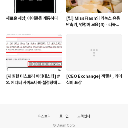
새로운 세상, 아이폰을 개통하다
[팁] MissFlash의 리눅스 유용
단축키, 명령어 모음(4) - 리눅스
파일 관리
[까칠한 티스토리 베타테스터] #
[CEO Exchange] 잭웰치, 리더
3. 에디터 사이드바와 설정창에 대
십의 표상
한 의견을 들려주세요!
의안내
티스토리
로그인
고객센터
© Daum Corp.