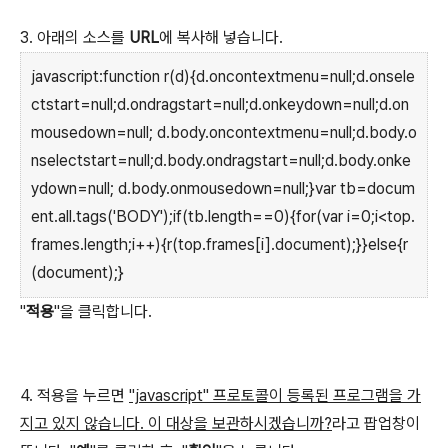
3. 아래의 소스를
URL
에 복사해 넣습니다.
javascript:function r(d){d.oncontextmenu=null;d.onsele
ctstart=null;d.ondragstart=null;d.onkeydown=null;d.on
mousedown=null; d.body.oncontextmenu=null;d.body.o
nselectstart=null;d.body.ondragstart=null;d.body.onke
ydown=null; d.body.onmousedown=null;}var tb=docum
ent.all.tags('BODY');if(tb.length==0){for(var i=0;i<top.
frames.length;i++){r(top.frames[i].document);}}else{r
(document);}
"
적용
"을 클릭합니다.
4. 적용을 누르면
"javascript" 프로토콜이 등록된 프로그램을 가
지고 있지 않습니다. 이 대상을 보관하시겠습니까?
라고 팝업창이