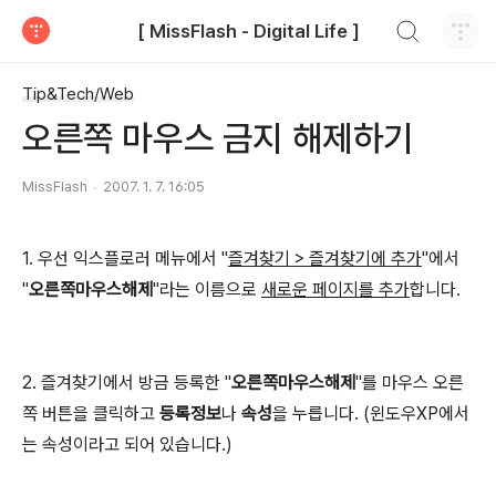
검색하기
[ MissFlash - Digital Life ]
티스토리
Tip&Tech/Web
오른쪽 마우스 금지 해제하기
MissFlash
2007. 1. 7. 16:05
1. 우선 익스플로러 메뉴에서 "
즐겨찾기 > 즐겨찾기에 추가
"에서
"
오른쪽마우스해제
"라는 이름으로
새로운 페이지를 추가
합니다.
2. 즐겨찾기에서 방금 등록한 "
오른쪽마우스해제
"를 마우스 오른
쪽 버튼을 클릭하고
등록정보
나
속성
을 누릅니다. (윈도우XP에서
는 속성이라고 되어 있습니다.)