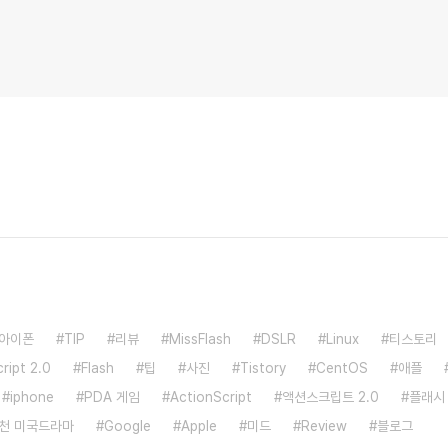
아이폰
TIP
리뷰
MissFlash
DSLR
Linux
티스토리
ript 2.0
Flash
팁
사진
Tistory
CentOS
애플
iphone
PDA 게임
ActionScript
액션스크립트 2.0
플래시
천 미국드라마
Google
Apple
미드
Review
블로그